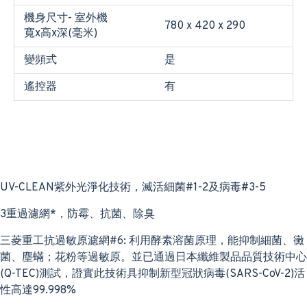
機身尺寸- 室外機
780 x 420 x 290
寬x高x深(毫米)
變頻式
是
遙控器
有
UV-CLEAN紫外光淨化技術，滅活細菌#1-2及病毒#3-5
3重過濾網*，防霉、抗菌、除臭
三菱重工抗過敏原濾網#6: 利用酵素溶菌原理，能抑制細菌、黴
菌、塵蟎；花粉等過敏原。並已通過日本纖維製品品質技術中心
(Q-TEC)測試，證實此技術具抑制新型冠狀病毒(SARS-CoV-2)活
性高達99.998%