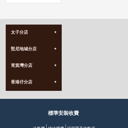
太子分店
(852) 3690 8881
堅尼地城分店
營業時間:
星期一至日
(10:00am-20:30pm)
(852) 2555 0788
九龍太子太子道西141號
筲箕灣分店
營業時間:
長榮大廈1樓
星期一至日
(太子站C1出口)
(10:00am-20:30pm)
(852) 2568 7273
香港堅尼地城卑路乍街
香港仔分店
營業時間:
63-65號地下及閣樓
星期一至日
(堅尼地城地鐵站B出口)
(10:00am-20:30pm)
(852) 2461 4288
香港筲箕灣道234-238號
營業時間:
福昇大廈地下至2樓
星期一至日
(西灣河地鐵站B出口)
(10:00am-20:30pm)
標準安裝收費
香港香港仔成都道20-28號
添喜大廈(香港仔)2字樓
(黃竹坑地鐵站轉4M專線小巴)