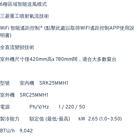
6種區域智能送風模式
三菱重工噴射氣流技術
WiFi 智能遙距控制^ (點擊此處以取得WIFI遙距控制APP使用說
明書)
全直流變頻技術
室外機尺寸僅420mm高x 780mm闊，適合大多數窗台
型號
室內機
SRK25MMH1
室外機
SRC25MMH1
電源
Ph/V/Hz
1 / 220 / 50
製冷能力
額定值 (最低-最高)
kW
2.65 (1.0~3.50)
BTU/h
9,042