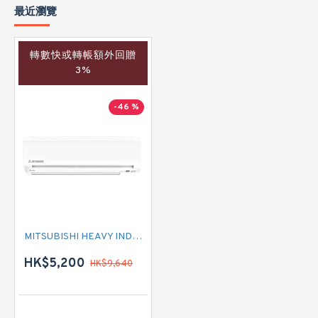
最近瀏覽
轉數快或轉帳額外回贈
3%
-46 %
MITSUBISHI HEAVY INDUSTRIES 三菱重工 SRK25MMH1 一匹 變頻冷暖掛牆分體式冷氣機 (附遙控)
HK$5,200
HK$9,640