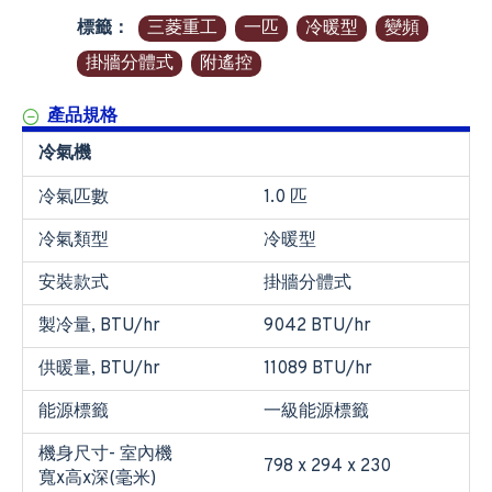
標籤：
三菱重工
一匹
冷暖型
變頻
掛牆分體式
附遙控
產品規格
冷氣機
冷氣匹數
1.0 匹
冷氣類型
冷暖型
安裝款式
掛牆分體式
製冷量, BTU/hr
9042 BTU/hr
供暖量, BTU/hr
11089 BTU/hr
能源標籤
一級能源標籤
機身尺寸- 室內機
798 x 294 x 230
寬x高x深(毫米)