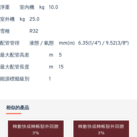
淨重
室內機
kg
10.0
室外機
kg
25.0
雪種
R32
配管管徑
液態 / 氣態
mm(in)
6.35(1/4") / 9.52(3/8")
最大配管高差
m
5
最大配管長度
m
15
能源標籤級別
1
相似的產品
轉數快或轉帳額外回贈
轉數快或轉帳額外回贈
3%
3%