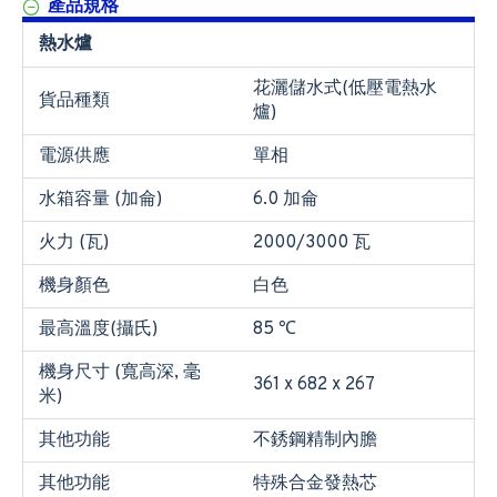
產品規格
熱水爐
花灑儲水式(低壓電熱水
貨品種類
爐)
電源供應
單相
水箱容量 (加侖)
6.0 加侖
火力 (瓦)
2000/3000 瓦
機身顏色
白色
最高溫度(攝氏)
85 ℃
機身尺寸 (寬高深, 毫
361 x 682 x 267
米)
其他功能
不銹鋼精制內膽
其他功能
特殊合金發熱芯