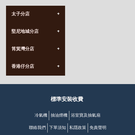
太子分店
(852) 3690 8881
堅尼地城分店
營業時間:
星期一至日
(10:00am-20:30pm)
(852) 2555 0788
九龍太子太子道西141號
筲箕灣分店
營業時間:
長榮大廈1樓
星期一至日
(太子站C1出口)
(10:00am-20:30pm)
(852) 2568 7273
香港堅尼地城卑路乍街
香港仔分店
營業時間:
63-65號地下及閣樓
星期一至日
(堅尼地城地鐵站B出口)
(10:00am-20:30pm)
(852) 2461 4288
香港筲箕灣道234-238號
營業時間:
福昇大廈地下至2樓
星期一至日
(西灣河地鐵站B出口)
(10:00am-20:30pm)
標準安裝收費
香港香港仔成都道20-28號
添喜大廈(香港仔)2字樓
(黃竹坑地鐵站轉4M專線小巴)
冷氣機
抽油煙機
浴室寶及抽氣扇
聯絡我們
下單須知
私隱政策
免責聲明