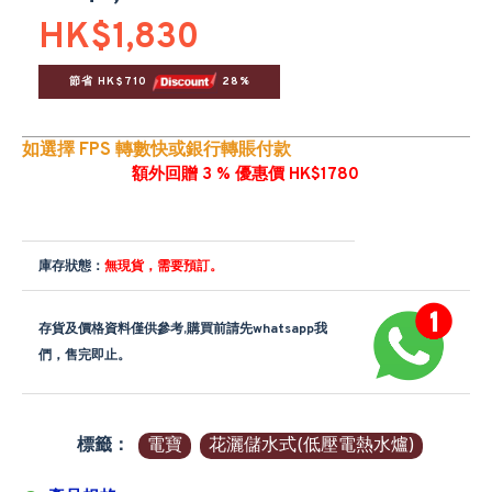
HK$1,830
節省 HK$710 
 28%
如選擇 FPS 轉數快或銀行轉賬付款
額外回贈 3 % 優惠價 HK$1780
庫存狀態：
無現貨，需要預訂。
存貨及價格資料僅供參考,購買前請先whatsapp我
們，售完即止。
標籤：
電寶
花灑儲水式(低壓電熱水爐)