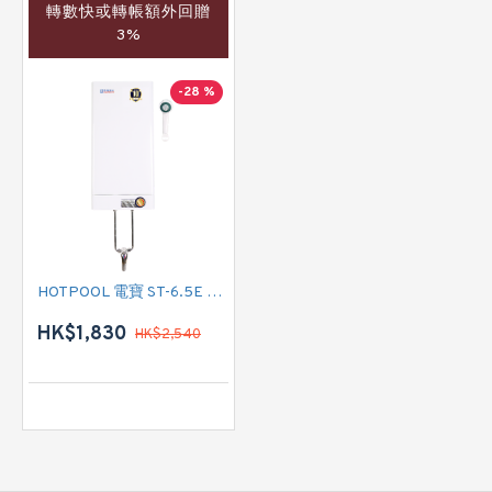
轉數快或轉帳額外回贈
3%
-28 %
HOTPOOL 電寶 ST-6.5E 花灑儲水式(低壓電熱水爐)
HK$1,830
HK$2,540