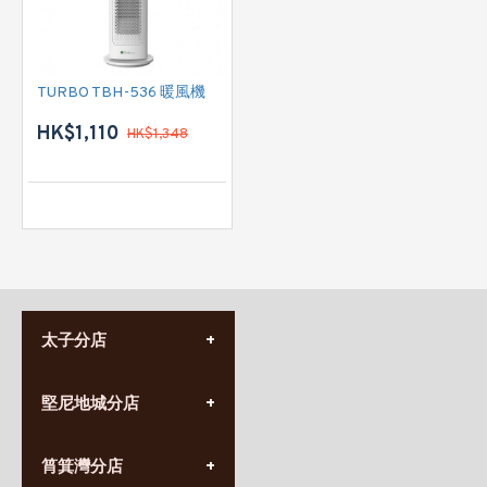
TURBO TBH-536 暖風機
HK$1,110
HK$1,348
太子分店
(852) 3690 8881
堅尼地城分店
營業時間:
星期一至日
(10:00am-20:30pm)
(852) 2555 0788
九龍太子太子道西141號
筲箕灣分店
營業時間:
長榮大廈1樓
星期一至日