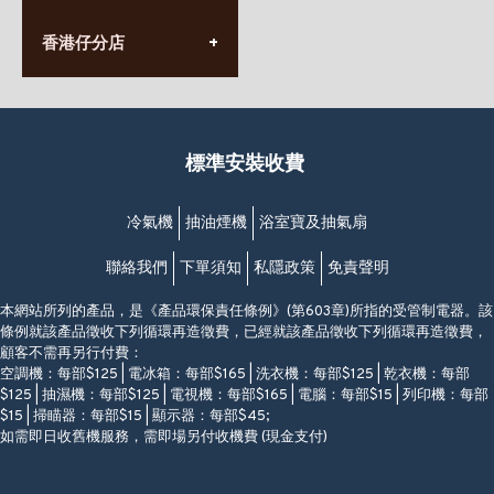
(太子站C1出口)
(10:00am-20:30pm)
(852) 2568 7273
香港堅尼地城卑路乍街
香港仔分店
營業時間:
63-65號地下及閣樓
星期一至日
(堅尼地城地鐵站B出口)
(10:00am-20:30pm)
(852) 2461 4288
香港筲箕灣道234-238號
營業時間:
福昇大廈地下至2樓
星期一至日
(西灣河地鐵站B出口)
(10:00am-20:30pm)
標準安裝收費
香港香港仔成都道20-28號
添喜大廈(香港仔)2字樓
(黃竹坑地鐵站轉4M專線小巴)
冷氣機
抽油煙機
浴室寶及抽氣扇
聯絡我們
下單須知
私隱政策
免責聲明
本網站所列的產品，是《產品環保責任條例》(第603章)所指的受管制電器。該
條例就該產品徵收下列循環再造徵費，已經就該產品徵收下列循環再造徵費，
顧客不需再另行付費：
空調機：每部$125 | 電冰箱：每部$165 | 洗衣機：每部$125 | 乾衣機：每部
$125 | 抽濕機：每部$125 | 電視機：每部$165 | 電腦：每部$15 | 列印機：每部
$15 | 掃瞄器：每部$15 | 顯示器：每部$45;
如需即日收舊機服務，需即場另付收機費 (現金支付)