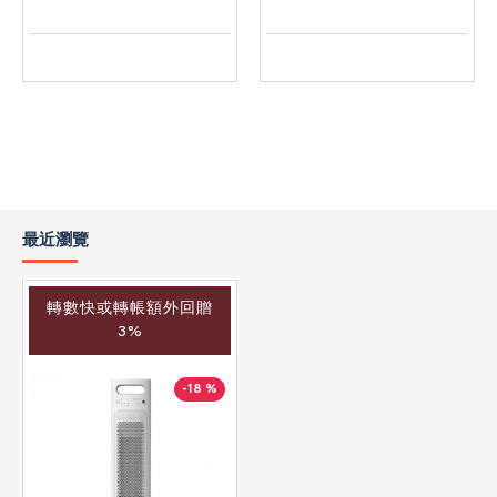
最近瀏覽
轉數快或轉帳額外回贈
3%
-18 %