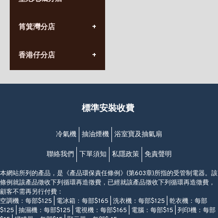
星期一至日
(10:00am-20:30pm)
(852) 2555 0788
九龍太子太子道西141號
筲箕灣分店
營業時間:
長榮大廈1樓
星期一至日
(太子站C1出口)
(10:00am-20:30pm)
(852) 2568 7273
香港堅尼地城卑路乍街
香港仔分店
營業時間:
63-65號地下及閣樓
星期一至日
(堅尼地城地鐵站B出口)
(10:00am-20:30pm)
(852) 2461 4288
香港筲箕灣道234-238號
營業時間:
福昇大廈地下至2樓
星期一至日
(西灣河地鐵站B出口)
(10:00am-20:30pm)
標準安裝收費
香港香港仔成都道20-28號
添喜大廈(香港仔)2字樓
(黃竹坑地鐵站轉4M專線小巴)
冷氣機
抽油煙機
浴室寶及抽氣扇
聯絡我們
下單須知
私隱政策
免責聲明
本網站所列的產品，是《產品環保責任條例》(第603章)所指的受管制電器。該
條例就該產品徵收下列循環再造徵費，已經就該產品徵收下列循環再造徵費，
顧客不需再另行付費：
空調機：每部$125 | 電冰箱：每部$165 | 洗衣機：每部$125 | 乾衣機：每部
$125 | 抽濕機：每部$125 | 電視機：每部$165 | 電腦：每部$15 | 列印機：每部