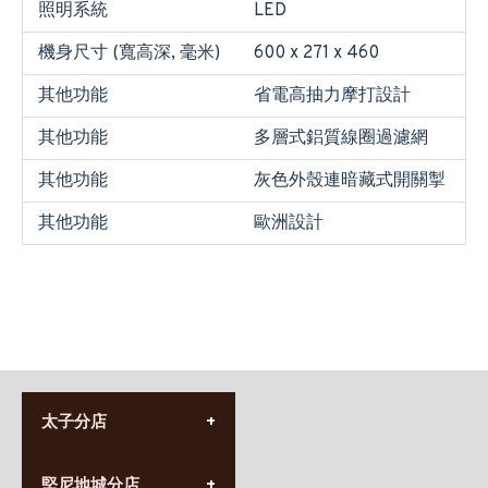
照明系統
LED
機身尺寸 (寬高深, 毫米)
600 x 271 x 460
其他功能
省電高抽力摩打設計
其他功能
多層式鋁質線圈過濾網
其他功能
灰色外殼連暗藏式開關掣
其他功能
歐洲設計
太子分店
(852) 3690 8881
堅尼地城分店
營業時間: