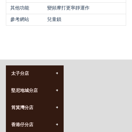
其他功能
變頻摩打更寧靜運作
參考網站
兒童鎖
太子分店
(852) 3690 8881
堅尼地城分店
營業時間:
星期一至日
(10:00am-20:30pm)
(852) 2555 0788
九龍太子太子道西141號
筲箕灣分店
營業時間:
長榮大廈1樓
星期一至日
(太子站C1出口)
(10:00am-20:30pm)
(852) 2568 7273
香港堅尼地城卑路乍街
香港仔分店
營業時間:
63-65號地下及閣樓
星期一至日