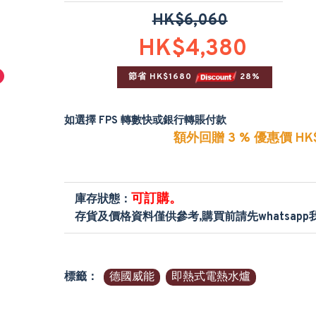
HK$6,060
HK$4,380
節省 HK$1680 
 28%
如選擇 FPS 轉數快或銀行轉賬付款
額外回贈 3 % 優惠價 HK$
可訂購。
庫存狀態：
存貨及價格資料僅供參考,購買前請先whatsap
標籤：
德國威能
即熱式電熱水爐