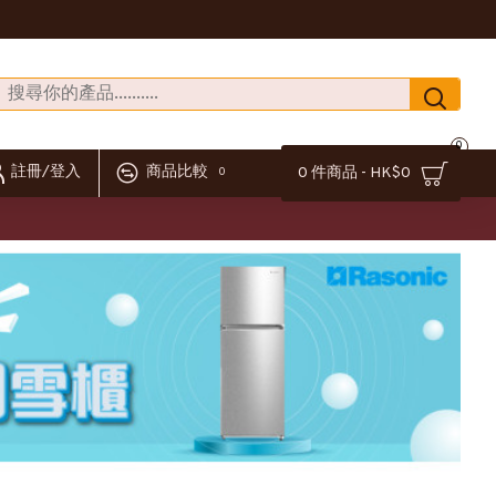
0
註冊/登入
商品比較
0 件商品 - HK$0
0