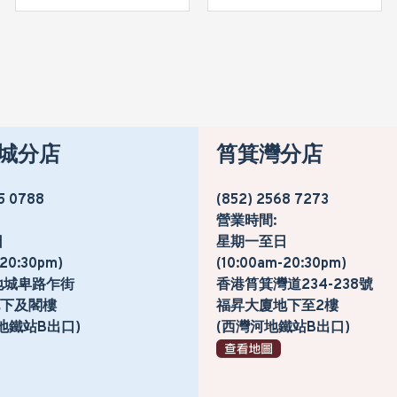
城分店
筲箕灣分店
5 0788
(852) 2568 7273
營業時間:
日
星期一至日
-20:30pm)
(10:00am-20:30pm)
地城卑路乍街
香港筲箕灣道234-238號
號地下及閣樓
福昇大廈地下至2樓
地鐵站B出口)
(西灣河地鐵站B出口)