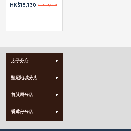
HK$15,130
HK$21,688
太子分店
(852) 3690 8881
堅尼地城分店
營業時間:
星期一至日
(10:00am-20:30pm)
(852) 2555 0788
九龍太子太子道西141號
筲箕灣分店
營業時間:
長榮大廈1樓
星期一至日
(太子站C1出口)
(10:00am-20:30pm)
(852) 2568 7273
香港堅尼地城卑路乍街
香港仔分店
營業時間:
63-65號地下及閣樓
星期一至日
(堅尼地城地鐵站B出口)
(10:00am-20:30pm)
(852) 2461 4288
香港筲箕灣道234-238號
營業時間: