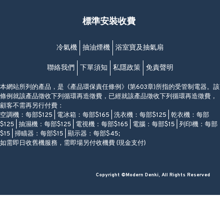
福昇大廈地下至2樓
星期一至日
(西灣河地鐵站B出口)
(10:00am-20:30pm)
標準安裝收費
香港香港仔成都道20-28號
添喜大廈(香港仔)2字樓
(黃竹坑地鐵站轉4M專線小巴)
冷氣機
抽油煙機
浴室寶及抽氣扇
聯絡我們
下單須知
私隱政策
免責聲明
本網站所列的產品，是《產品環保責任條例》(第603章)所指的受管制電器。該
條例就該產品徵收下列循環再造徵費，已經就該產品徵收下列循環再造徵費，
顧客不需再另行付費：
空調機：每部$125 | 電冰箱：每部$165 | 洗衣機：每部$125 | 乾衣機：每部
$125 | 抽濕機：每部$125 | 電視機：每部$165 | 電腦：每部$15 | 列印機：每部
$15 | 掃瞄器：每部$15 | 顯示器：每部$45;
如需即日收舊機服務，需即場另付收機費 (現金支付)
Copyright ©Modern Denki, All Rights Reserved