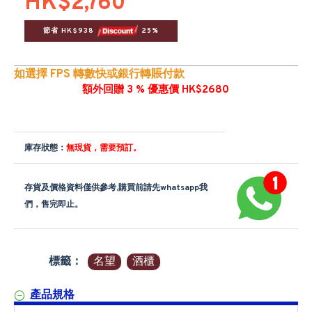
HK$2,760
節省 HK$938 
 25%
如選擇 FPS 轉數快或銀行轉賬付款
額外回贈 3 % 優惠價 HK$2680
庫存狀態：
無現貨，需要預訂。
存貨及價格資料僅供參考,購買前請先whatsapp我
們，售完即止。
標籤：
名望
酒櫃
產品規格