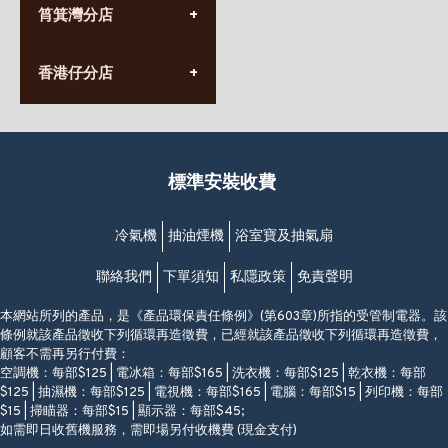
九龍太子太子道西141號
筲箕灣分店
營業時間:
長榮大廈1樓
星期一至日
(太子站C1出口)
(10:00am-20:30pm)
(852) 2568 7273
香港堅尼地城卑路乍街
香港仔分店
營業時間:
63-65號地下及閣樓
星期一至日
(堅尼地城地鐵站B出口)
(10:00am-20:30pm)
(852) 2461 4288
香港筲箕灣道234-238號
營業時間:
福昇大廈地下至2樓
星期一至日
(西灣河地鐵站B出口)
(10:00am-20:30pm)
標準安裝收費
香港香港仔成都道20-28號
添喜大廈(香港仔)2字樓
(黃竹坑地鐵站轉4M專線小巴)
冷氣機
抽油煙機
浴室寶及抽氣扇
聯絡我們
下單須知
私隱政策
免責聲明
本網站所列的產品，是《產品環保責任條例》(第603章)所指的受管制電器。該
條例就該產品徵收下列循環再造徵費，已經就該產品徵收下列循環再造徵費，
顧客不需再另行付費：
空調機：每部$125 | 電冰箱：每部$165 | 洗衣機：每部$125 | 乾衣機：每部
$125 | 抽濕機：每部$125 | 電視機：每部$165 | 電腦：每部$15 | 列印機：每部
$15 | 掃瞄器：每部$15 | 顯示器：每部$45;
如需即日收舊機服務，需即場另付收機費 (現金支付)