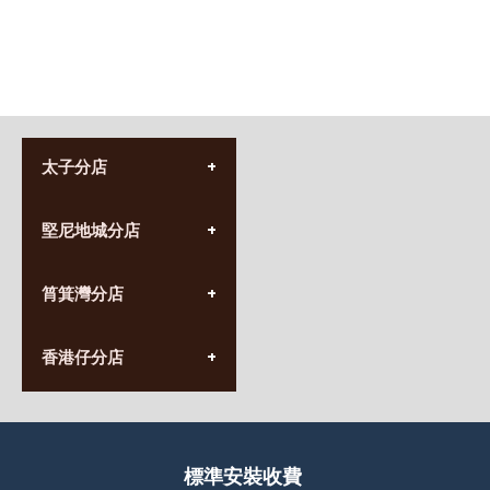
太子分店
(852) 3690 8881
堅尼地城分店
營業時間:
星期一至日
(10:00am-20:30pm)
(852) 2555 0788
九龍太子太子道西141號
筲箕灣分店
營業時間:
長榮大廈1樓
星期一至日
(太子站C1出口)
(10:00am-20:30pm)
(852) 2568 7273
香港堅尼地城卑路乍街
香港仔分店
營業時間:
63-65號地下及閣樓
星期一至日
(堅尼地城地鐵站B出口)
(10:00am-20:30pm)
(852) 2461 4288
香港筲箕灣道234-238號
營業時間:
福昇大廈地下至2樓
星期一至日
(西灣河地鐵站B出口)
(10:00am-20:30pm)
標準安裝收費
香港香港仔成都道20-28號