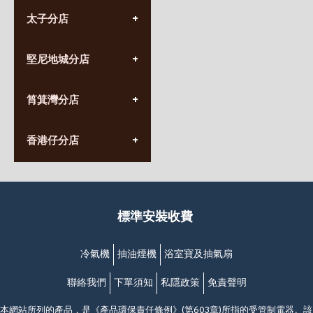
太子分店
(852) 3690 8881
堅尼地城分店
營業時間:
星期一至日
(10:00am-20:30pm)
(852) 2555 0788
九龍太子太子道西141號
筲箕灣分店
營業時間:
長榮大廈1樓
星期一至日
(太子站C1出口)
(10:00am-20:30pm)
(852) 2568 7273
香港堅尼地城卑路乍街
香港仔分店
營業時間:
63-65號地下及閣樓
星期一至日
(堅尼地城地鐵站B出口)
(10:00am-20:30pm)
(852) 2461 4288
香港筲箕灣道234-238號
營業時間:
福昇大廈地下至2樓
星期一至日
(西灣河地鐵站B出口)
(10:00am-20:30pm)
標準安裝收費
香港香港仔成都道20-28號
添喜大廈(香港仔)2字樓
(黃竹坑地鐵站轉4M專線小巴)
冷氣機
抽油煙機
浴室寶及抽氣扇
聯絡我們
下單須知
私隱政策
免責聲明
本網站所列的產品，是《產品環保責任條例》(第603章)所指的受管制電器。該