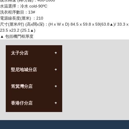
脫水轉速 (轉/分鐘)：400-1600
水温選擇：冷水 cold-90ºC
洗衣程序數目：13#
電源線長度(厘米) ：210
尺寸(厘米/吋) (高x闊x深)：(H x W x D) 84.5 x 59.8 x 59(63.8▲)/ 33.3 x
23.5 x23.2 (25.1▲)
▲ 包括機門框厚度
太子分店
(852) 3690 8881
堅尼地城分店
營業時間:
星期一至日
(10:00am-20:30pm)
(852) 2555 0788
九龍太子太子道西141號
筲箕灣分店
營業時間:
長榮大廈1樓
星期一至日
(太子站C1出口)
(10:00am-20:30pm)
(852) 2568 7273
香港堅尼地城卑路乍街
香港仔分店
營業時間:
63-65號地下及閣樓
星期一至日
(堅尼地城地鐵站B出口)
(10:00am-20:30pm)
(852) 2461 4288
香港筲箕灣道234-238號
營業時間:
福昇大廈地下至2樓
星期一至日