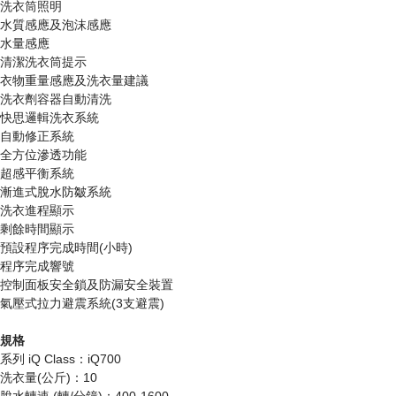
洗衣筒照明
水質感應及泡沫感應
水量感應
清潔洗衣筒提示
衣物重量感應及洗衣量建議
洗衣劑容器自動清洗
快思邏輯洗衣系統
自動修正系統
全方位滲透功能
超感平衡系統
漸進式脫水防皺系統
洗衣進程顯示
剩餘時間顯示
預設程序完成時間(小時)
程序完成響號
控制面板安全鎖及防漏安全裝置
氣壓式拉力避震系統(3支避震)
規格
系列 iQ Class：iQ700
洗衣量(公斤)：10