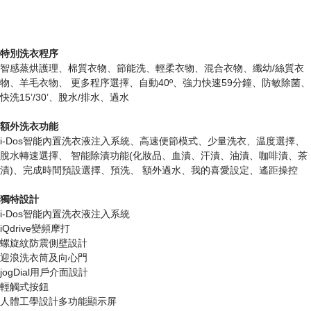
特別洗衣程序
智感蒸烘護理、棉質衣物、節能洗、輕柔衣物、混合衣物、纖幼/絲質衣
物、羊毛衣物、 更多程序選擇、自動40º、強力快速59分鐘、防敏除菌、
快洗15’/30’、脫水/排水、過水
額外洗衣功能
i-Dos智能內置洗衣液注入系統、高速便節模式、少量洗衣、温度選擇、
脫水轉速選擇、 智能除漬功能(化妝品、血漬、汗漬、油漬、咖啡漬、茶
漬)、完成時間預設選擇、預洗、 額外過水、我的喜愛設定、遙距操控
獨特設計
i-Dos智能內置洗衣液注入系統
iQdrive變頻摩打
螺旋紋防震側壁設計
迎浪洗衣筒及向心門
jogDial用戶介面設計
輕觸式按鈕
人體工學設計多功能顯示屏