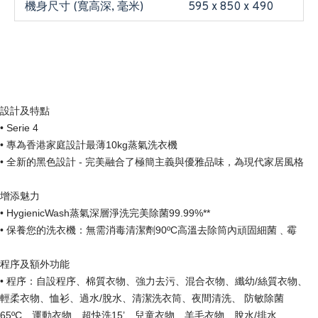
機身尺寸 (寬高深, 毫米)
595 x 850 x 490
設計及特點
• Serie 4
• 專為香港家庭設計最薄10kg蒸氣洗衣機
• 全新的黑色設計 - 完美融合了極簡主義與優雅品味，為現代家居風格
增添魅力
• HygienicWash蒸氣深層淨洗完美除菌99.99%**
• 保養您的洗衣機：無需消毒清潔劑90ºC高溫去除筒內頑固細菌﹑霉
程序及額外功能
• 程序：自設程序、棉質衣物、強力去污、混合衣物、纖幼/絲質衣物、
輕柔衣物、恤衫、過水/脫水、清潔洗衣筒、夜間清洗、 防敏除菌
65ºC、運動衣物、超快洗15’、兒童衣物、羊毛衣物、脫水/排水