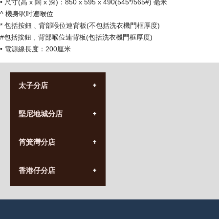
• 尺寸(高 x 闊 x 深)：850 x 595 x 490(545*/565#) 毫米
^ 機身呎吋連喉位
* 包括按鈕﹑背部喉位連背板(不包括洗衣機門框厚度)
#包括按鈕﹑背部喉位連背板(包括洗衣機門框厚度)
• 電源線長度：200厘米
太子分店
(852) 3690 8881
堅尼地城分店
營業時間:
星期一至日
(10:00am-20:30pm)
(852) 2555 0788
九龍太子太子道西141號
筲箕灣分店
營業時間:
長榮大廈1樓
星期一至日
(太子站C1出口)
(10:00am-20:30pm)
(852) 2568 7273
香港堅尼地城卑路乍街
香港仔分店
營業時間:
63-65號地下及閣樓
星期一至日
(堅尼地城地鐵站B出口)
(10:00am-20:30pm)
(852) 2461 4288
香港筲箕灣道234-238號
營業時間:
福昇大廈地下至2樓
星期一至日
(西灣河地鐵站B出口)
(10:00am-20:30pm)