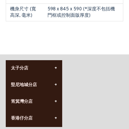
機身尺寸 (寬
598 x 845 x 590 (*深度不包括機
高深, 毫米)
門框或控制面版厚度)
太子分店
(852) 3690 8881
堅尼地城分店
營業時間:
星期一至日
(10:00am-20:30pm)
(852) 2555 0788
九龍太子太子道西141號
筲箕灣分店
營業時間:
長榮大廈1樓
星期一至日
(太子站C1出口)
(10:00am-20:30pm)
(852) 2568 7273
香港堅尼地城卑路乍街
香港仔分店
營業時間:
63-65號地下及閣樓
星期一至日
(堅尼地城地鐵站B出口)
(10:00am-20:30pm)