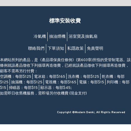
(852) 2461 4288
香港筲箕灣道234-238號
營業時間:
福昇大廈地下至2樓
星期一至日
(西灣河地鐵站B出口)
(10:00am-20:30pm)
標準安裝收費
香港香港仔成都道20-28號
添喜大廈(香港仔)2字樓
(黃竹坑地鐵站轉4M專線小巴)
冷氣機
抽油煙機
浴室寶及抽氣扇
聯絡我們
下單須知
私隱政策
免責聲明
本網站所列的產品，是《產品環保責任條例》(第603章)所指的受管制電器。該
條例就該產品徵收下列循環再造徵費，已經就該產品徵收下列循環再造徵費，
顧客不需再另行付費：
空調機：每部$125 | 電冰箱：每部$165 | 洗衣機：每部$125 | 乾衣機：每部
$125 | 抽濕機：每部$125 | 電視機：每部$165 | 電腦：每部$15 | 列印機：每部
$15 | 掃瞄器：每部$15 | 顯示器：每部$45;
如需即日收舊機服務，需即場另付收機費 (現金支付)
Copyright ©Modern Denki, All Rights Reserved