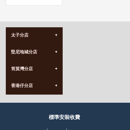
太子分店
(852) 3690 8881
堅尼地城分店
營業時間:
星期一至日
(10:00am-20:30pm)
(852) 2555 0788
九龍太子太子道西141號
筲箕灣分店
營業時間:
長榮大廈1樓
星期一至日
(太子站C1出口)
(10:00am-20:30pm)
(852) 2568 7273
香港堅尼地城卑路乍街
香港仔分店
營業時間:
63-65號地下及閣樓
星期一至日
(堅尼地城地鐵站B出口)
(10:00am-20:30pm)
(852) 2461 4288
香港筲箕灣道234-238號
營業時間:
福昇大廈地下至2樓
星期一至日
(西灣河地鐵站B出口)
(10:00am-20:30pm)
標準安裝收費
香港香港仔成都道20-28號
添喜大廈(香港仔)2字樓
(黃竹坑地鐵站轉4M專線小巴)