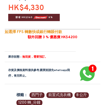
HK$4,330
節省 HK$360 
 8%
如選擇 FPS 轉數快或銀行轉賬付款
額外回贈 3 % 優惠價 HK$4200
庫存狀態：
無現貨，需要預訂。
存貨及價格資料僅供參考,購買前請先whatsapp我
們，售完即止。
標籤：
西門子
前置式洗衣機
8 公斤
1200 轉_分鐘