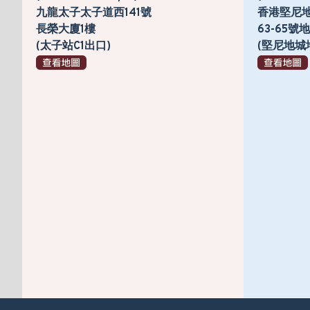
九龍太子太子道西141號
香港堅尼
長榮大廈1樓
63-65
(太子站C1出口)
(堅尼地城