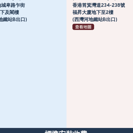
地城卑路乍街
香港筲箕灣道234-238號
號地下及閣樓
福昇大廈地下至2樓
地鐵站B出口)
(西灣河地鐵站B出口)