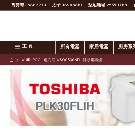
筲箕灣 25687273
太子 36908881
堅尼地城 25550788
主 頁
所有電器
家居電器
廚房系
WHIRLPOOL 惠而浦 WSQ0530NEH 雙頭電磁爐