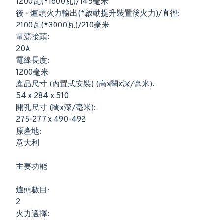
1200瓦(*1600瓦)/145毫米
後 - 爐頭火力輸出(*啟動提升裝置後火力)/直徑:
2100瓦(*3000瓦)/210毫米
電源接頭:
20A
電線長度:
1200毫米
產品尺寸 (內置式安裝) (高x闊x深/毫米):
54 x 284 x 510
開孔尺寸 (闊x深/毫米):
275-277 x 490-492
原產地:
意大利
主要功能
爐頭數目:
2
火力選擇: