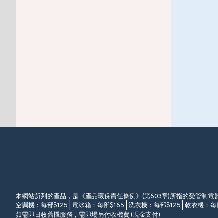
本網站所列的產品，是《產品環保責任條例》(第603章)所指的受管制
空調機：每部$125 | 電冰箱：每部$165 | 洗衣機：每部$125 | 乾衣機：每部
如需即日收舊機服務，需即場另付收機費 (現金支付)