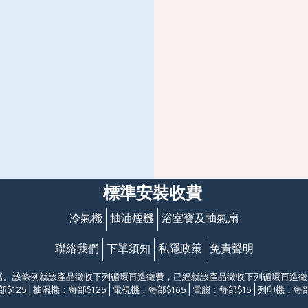
標準安裝收費
冷氣機
抽油煙機
浴室寶及抽氣扇
聯絡我們
下單須知
私隱政策
免責聲明
電器。該條例就該產品徵收下列循環再造徵費，已經就該產品徵收下列循環再造
$125 | 抽濕機：每部$125 | 電視機：每部$165 | 電腦：每部$15 | 列印機：每部