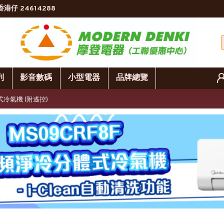
香港仔 24614288
列
影音數碼
小型電器
品牌總覽
口式冷氣機 (附遙控)