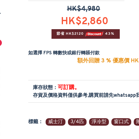
HK$4,980
冷
HK$2,860
節省 HK$2120 
 43%
如選擇 FPS 轉數快或銀行轉賬付款
額外回贈 3 % 優惠價 HK$
可訂購。
庫存狀態：
存貨及價格資料僅供參考,購買前請先whatsap
標籤：
威士汀
3/4匹
淨冷型
窗口式