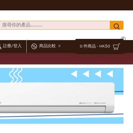
0
註冊/登入
商品比較
0 件商品 - HK$0
0