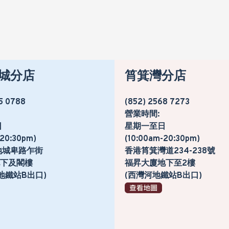
城分店
筲箕灣分店
5 0788
(852) 2568 7273
營業時間:
日
星期一至日
-20:30pm)
(10:00am-20:30pm)
地城卑路乍街
香港筲箕灣道234-238號
號地下及閣樓
福昇大廈地下至2樓
地鐵站B出口)
(西灣河地鐵站B出口)