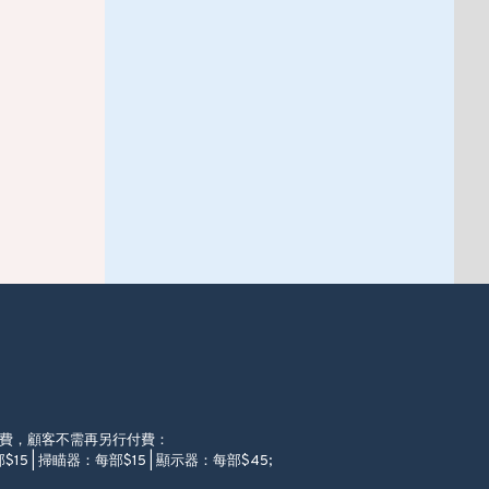
徵費，顧客不需再另行付費：
$15 | 掃瞄器：每部$15 | 顯示器：每部$45;