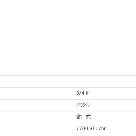
3/4 匹
淨冷型
窗口式
7700 BTU/hr