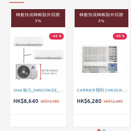
轉數快或轉帳額外回贈
轉數快或轉帳額外回贈
3%
3%
-46 %
-50 %
Gree 格力_GMSC09UZE_GMSC12UZE_GMSC18UZC_R32 掛牆變頻式1拖2分體冷氣機 (淨冷型)
CARRIER 開利 CHK21UX 二匹半 變頻淨冷窗口式冷氣機 (附遙控)
HK$8,640
HK$6,280
HK$15,980
HK$12,480