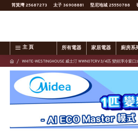
筲箕灣 25687273
太子 36908881
堅尼地城 25550788
主 頁
所有電器
家居電器
廚房系
WHITE-WESTINGHOUSE 威士汀 WWN07CRV 3/4匹 變頻淨冷窗