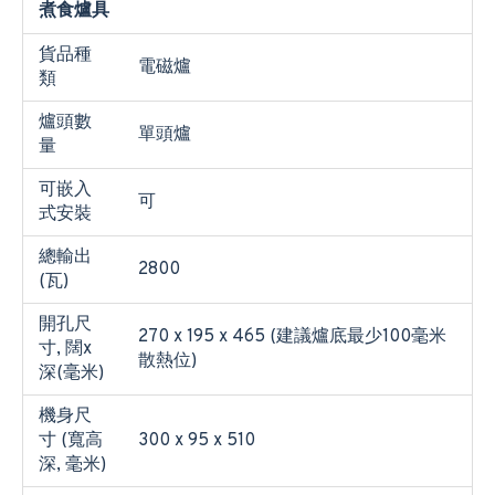
煮食爐具
貨品種
電磁爐
類
爐頭數
單頭爐
量
可嵌入
可
式安裝
總輸出
2800
(瓦)
開孔尺
270 x 195 x 465 (建議爐底最少100毫米
寸, 闊x
散熱位)
深(毫米)
機身尺
寸 (寬高
300 x 95 x 510
深, 毫米)