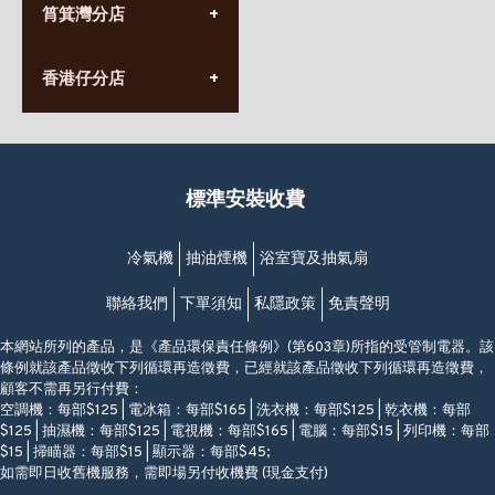
九龍太子太子道西141號
筲箕灣分店
營業時間:
長榮大廈1樓
星期一至日
(太子站C1出口)
(10:00am-20:30pm)
(852) 2568 7273
香港堅尼地城卑路乍街
香港仔分店
營業時間:
63-65號地下及閣樓
星期一至日
(堅尼地城地鐵站B出口)
(10:00am-20:30pm)
(852) 2461 4288
香港筲箕灣道234-238號
營業時間:
福昇大廈地下至2樓
星期一至日
(西灣河地鐵站B出口)
(10:00am-20:30pm)
標準安裝收費
香港香港仔成都道20-28號
添喜大廈(香港仔)2字樓
(黃竹坑地鐵站轉4M專線小巴)
冷氣機
抽油煙機
浴室寶及抽氣扇
聯絡我們
下單須知
私隱政策
免責聲明
本網站所列的產品，是《產品環保責任條例》(第603章)所指的受管制電器。該
條例就該產品徵收下列循環再造徵費，已經就該產品徵收下列循環再造徵費，
顧客不需再另行付費：
空調機：每部$125 | 電冰箱：每部$165 | 洗衣機：每部$125 | 乾衣機：每部
$125 | 抽濕機：每部$125 | 電視機：每部$165 | 電腦：每部$15 | 列印機：每部
$15 | 掃瞄器：每部$15 | 顯示器：每部$45;
如需即日收舊機服務，需即場另付收機費 (現金支付)