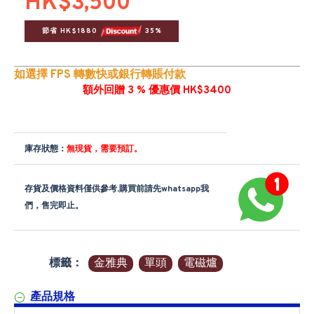
HK$3,500
節省 HK$1880 
 35%
如選擇 FPS 轉數快或銀行轉賬付款
額外回贈 3 % 優惠價 HK$3400
庫存狀態：
無現貨，需要預訂。
存貨及價格資料僅供參考,購買前請先whatsapp我
們，售完即止。
標籤：
金雅典
單頭
電磁爐
產品規格