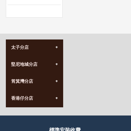
太子分店
(852) 3690 8881
堅尼地城分店
營業時間:
星期一至日
(10:00am-20:30pm)
(852) 2555 0788
九龍太子太子道西141號
筲箕灣分店
營業時間:
長榮大廈1樓
星期一至日
(太子站C1出口)
(10:00am-20:30pm)
(852) 2568 7273
香港堅尼地城卑路乍街
香港仔分店
營業時間:
63-65號地下及閣樓
星期一至日
(堅尼地城地鐵站B出口)
(10:00am-20:30pm)
(852) 2461 4288
香港筲箕灣道234-238號
營業時間:
福昇大廈地下至2樓
星期一至日
(西灣河地鐵站B出口)
(10:00am-20:30pm)
標準安裝收費