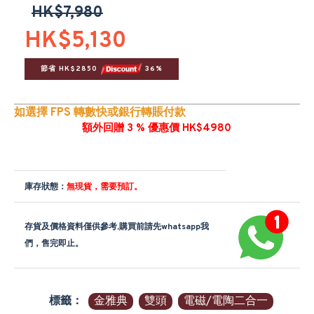
HK$7,980
HK$5,130
節省 HK$2850 
 36%
如選擇 FPS 轉數快或銀行轉賬付款
額外回贈 3 % 優惠價 HK$4980
庫存狀態：
無現貨，需要預訂。
存貨及價格資料僅供參考,購買前請先whatsapp我
們，售完即止。
標籤：
金雅典
雙頭
電磁/電陶二合一