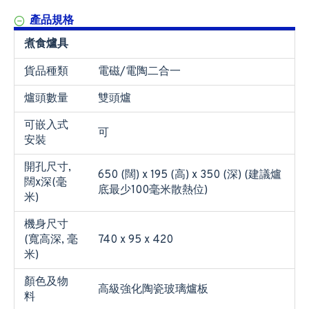
產品規格
煮食爐具
貨品種類
電磁/電陶二合一
爐頭數量
雙頭爐
可嵌入式
可
安裝
開孔尺寸,
650 (闊) x 195 (高) x 350 (深) (建議爐
闊x深(毫
底最少100毫米散熱位)
米)
機身尺寸
(寬高深, 毫
740 x 95 x 420
米)
顏色及物
高級強化陶瓷玻璃爐板
料