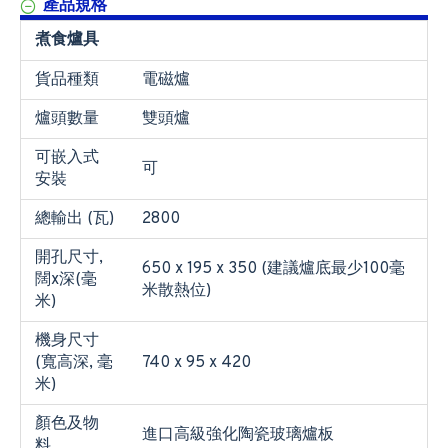
產品規格
煮食爐具
貨品種類
電磁爐
爐頭數量
雙頭爐
可嵌入式
可
安裝
總輸出 (瓦)
2800
開孔尺寸,
650 x 195 x 350 (建議爐底最少100毫
闊x深(毫
米散熱位)
米)
機身尺寸
(寬高深, 毫
740 x 95 x 420
米)
顏色及物
進口高級強化陶瓷玻璃爐板
料