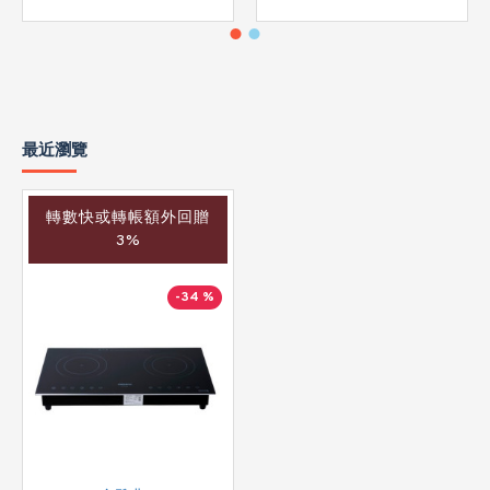
最近瀏覽
轉數快或轉帳額外回贈
3%
-34 %