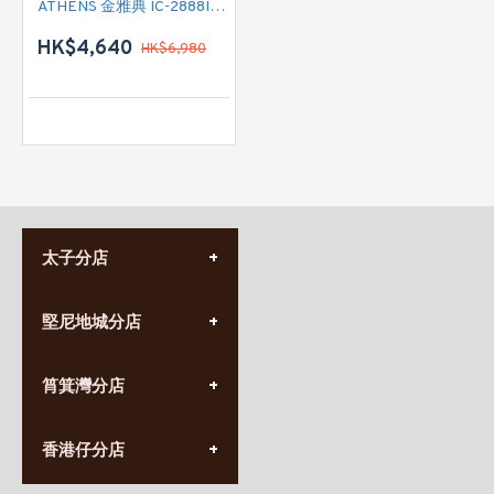
ATHENS 金雅典 IC-2888IEC 雙頭電磁爐
HK$4,640
HK$6,980
太子分店
(852) 3690 8881
堅尼地城分店
營業時間:
星期一至日
(10:00am-20:30pm)
(852) 2555 0788
九龍太子太子道西141號
筲箕灣分店
營業時間:
長榮大廈1樓
星期一至日
(太子站C1出口)
(10:00am-20:30pm)
(852) 2568 7273
香港堅尼地城卑路乍街
香港仔分店
營業時間:
63-65號地下及閣樓
星期一至日
(堅尼地城地鐵站B出口)
(10:00am-20:30pm)