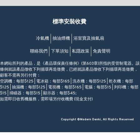
(852) 2461 4288
香港筲箕灣道234-238號
營業時間:
福昇大廈地下至2樓
星期一至日
(西灣河地鐵站B出口)
(10:00am-20:30pm)
標準安裝收費
香港香港仔成都道20-28號
添喜大廈(香港仔)2字樓
(黃竹坑地鐵站轉4M專線小巴)
冷氣機
抽油煙機
浴室寶及抽氣扇
聯絡我們
下單須知
私隱政策
免責聲明
本網站所列的產品，是《產品環保責任條例》(第603章)所指的受管制電器。該
條例就該產品徵收下列循環再造徵費，已經就該產品徵收下列循環再造徵費，
顧客不需再另行付費：
空調機：每部$125 | 電冰箱：每部$165 | 洗衣機：每部$125 | 乾衣機：每部
$125 | 抽濕機：每部$125 | 電視機：每部$165 | 電腦：每部$15 | 列印機：每部
$15 | 掃瞄器：每部$15 | 顯示器：每部$45;
如需即日收舊機服務，需即場另付收機費 (現金支付)
Copyright ©Modern Denki, All Rights Reserved