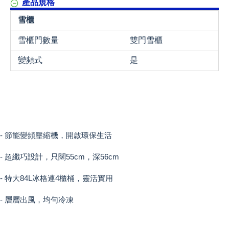
產品規格
雪櫃
雪櫃門數量
雙門雪櫃
變頻式
是
- 節能變頻壓縮機，開啟環保生活
- 超纖巧設計，只闊55cm，深56cm
- 特大84L冰格連4櫃桶，靈活實用
- 層層出風，均勻冷凍