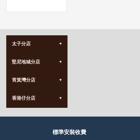
太子分店
(852) 3690 8881
堅尼地城分店
營業時間:
星期一至日
(10:00am-20:30pm)
(852) 2555 0788
九龍太子太子道西141號
筲箕灣分店
營業時間:
長榮大廈1樓
星期一至日
(太子站C1出口)
(10:00am-20:30pm)
(852) 2568 7273
香港堅尼地城卑路乍街
香港仔分店
營業時間:
63-65號地下及閣樓
星期一至日
(堅尼地城地鐵站B出口)
(10:00am-20:30pm)
(852) 2461 4288
香港筲箕灣道234-238號
營業時間:
福昇大廈地下至2樓
星期一至日
(西灣河地鐵站B出口)
(10:00am-20:30pm)
標準安裝收費
香港香港仔成都道20-28號
添喜大廈(香港仔)2字樓