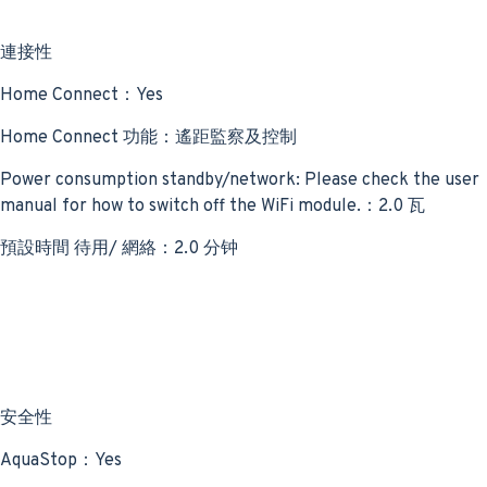
連接性
Home Connect：Yes
Home Connect 功能：遙距監察及控制
Power consumption standby/network: Please check the user
manual for how to switch off the WiFi module.：2.0 瓦
預設時間 待用/ 網絡：2.0 分钟
安全性
AquaStop：Yes