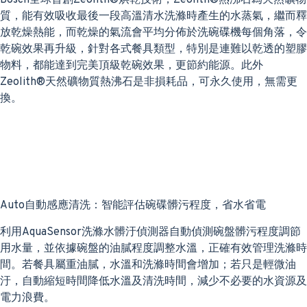
Bosch全球首創Zeolith®烘乾技術，Zeolith®熱沸石為天然礦物
質，能有效吸收最後一段高溫清水洗滌時產生的水蒸氣，繼而釋
放乾燥熱能，而乾燥的氣流會平均分佈於洗碗碟機每個角落，令
乾碗效果再升級，針對各式餐具類型，特別是連難以乾透的塑膠
物料，都能達到完美頂級乾碗效果，更節約能源。此外
Zeolith®天然礦物質熱沸石是非損耗品，可永久使用，無需更
換。
Auto自動感應清洗：智能評估碗碟髒污程度，省水省電
利用AquaSensor洗滌水髒汙偵測器自動偵測碗盤髒污程度調節
用水量，並依據碗盤的油膩程度調整水溫，正確有效管理洗滌時
間。若餐具屬重油膩，水溫和洗滌時間會增加；若只是輕微油
汙，自動縮短時間降低水溫及清洗時間，減少不必要的水資源及
電力浪費。