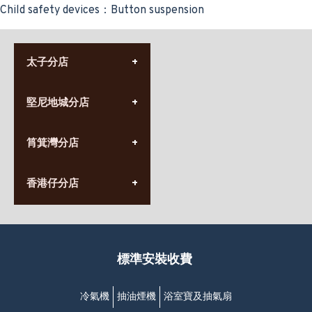
Child safety devices：Button suspension
太子分店
(852) 3690 8881
堅尼地城分店
營業時間:
星期一至日
(10:00am-20:30pm)
(852) 2555 0788
九龍太子太子道西141號
筲箕灣分店
營業時間:
長榮大廈1樓
星期一至日
(太子站C1出口)
(10:00am-20:30pm)
(852) 2568 7273
香港堅尼地城卑路乍街
香港仔分店
營業時間:
63-65號地下及閣樓
星期一至日
(堅尼地城地鐵站B出口)
(10:00am-20:30pm)
(852) 2461 4288
香港筲箕灣道234-238號
營業時間:
福昇大廈地下至2樓
星期一至日
(西灣河地鐵站B出口)
(10:00am-20:30pm)
標準安裝收費
香港香港仔成都道20-28號
添喜大廈(香港仔)2字樓
(黃竹坑地鐵站轉4M專線小巴)
冷氣機
抽油煙機
浴室寶及抽氣扇