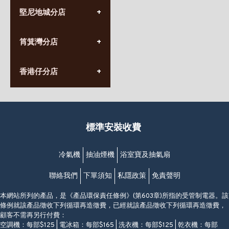
(852) 3690 8881
堅尼地城分店
營業時間:
星期一至日
(10:00am-20:30pm)
(852) 2555 0788
九龍太子太子道西141號
筲箕灣分店
營業時間:
長榮大廈1樓
星期一至日
(太子站C1出口)
(10:00am-20:30pm)
(852) 2568 7273
香港堅尼地城卑路乍街
香港仔分店
營業時間:
63-65號地下及閣樓
星期一至日
(堅尼地城地鐵站B出口)
(10:00am-20:30pm)
(852) 2461 4288
香港筲箕灣道234-238號
營業時間:
福昇大廈地下至2樓
星期一至日
(西灣河地鐵站B出口)
(10:00am-20:30pm)
標準安裝收費
香港香港仔成都道20-28號
添喜大廈(香港仔)2字樓
(黃竹坑地鐵站轉4M專線小巴)
冷氣機
抽油煙機
浴室寶及抽氣扇
聯絡我們
下單須知
私隱政策
免責聲明
本網站所列的產品，是《產品環保責任條例》(第603章)所指的受管制電器。該
條例就該產品徵收下列循環再造徵費，已經就該產品徵收下列循環再造徵費，
顧客不需再另行付費：
空調機：每部$125 | 電冰箱：每部$165 | 洗衣機：每部$125 | 乾衣機：每部