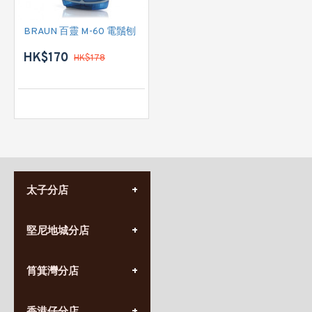
BRAUN 百靈 M-60 電鬚刨
HK$170
HK$178
太子分店
(852) 3690 8881
堅尼地城分店
營業時間:
星期一至日
(10:00am-20:30pm)
(852) 2555 0788
九龍太子太子道西141號
筲箕灣分店
營業時間:
長榮大廈1樓
星期一至日
(太子站C1出口)
(10:00am-20:30pm)
(852) 2568 7273
香港堅尼地城卑路乍街
營業時間: