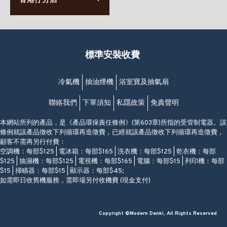
香港仔分店
63-65號地下及閣樓
星期一至日
(堅尼地城地鐵站B出口)
(10:00am-20:30pm)
(852) 2461 4288
香港筲箕灣道234-238號
營業時間:
福昇大廈地下至2樓
星期一至日
(西灣河地鐵站B出口)
(10:00am-20:30pm)
標準安裝收費
香港香港仔成都道20-28號
添喜大廈(香港仔)2字樓
(黃竹坑地鐵站轉4M專線小巴)
冷氣機
抽油煙機
浴室寶及抽氣扇
聯絡我們
下單須知
私隱政策
免責聲明
本網站所列的產品，是《產品環保責任條例》(第603章)所指的受管制電器。該
條例就該產品徵收下列循環再造徵費，已經就該產品徵收下列循環再造徵費，
顧客不需再另行付費：
空調機：每部$125 | 電冰箱：每部$165 | 洗衣機：每部$125 | 乾衣機：每部
$125 | 抽濕機：每部$125 | 電視機：每部$165 | 電腦：每部$15 | 列印機：每部
$15 | 掃瞄器：每部$15 | 顯示器：每部$45;
如需即日收舊機服務，需即場另付收機費 (現金支付)
Copyright ©Modern Denki, All Rights Reserved