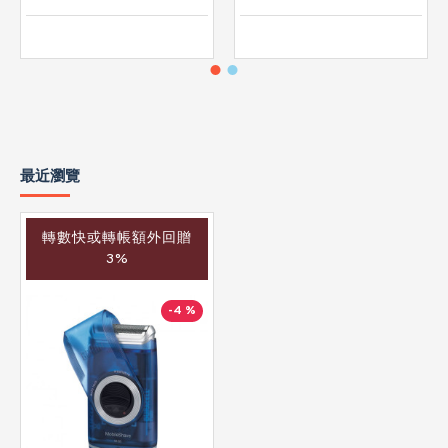
最近瀏覽
轉數快或轉帳額外回贈
3%
-4 %