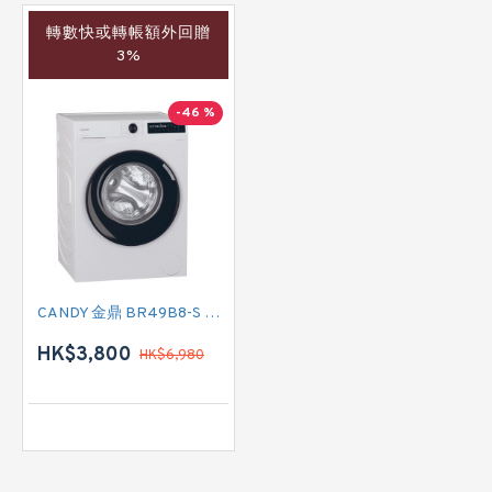
轉數快或轉帳額外回贈
3%
-46 %
CANDY 金鼎 BR49B8-S 前置式洗衣機 (9 公斤,1400 轉/分鐘)
HK$3,800
HK$6,980