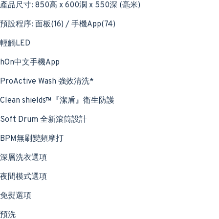
產品尺寸: 850高 x 600濶 x 550深 (毫米)
預設程序: 面板(16) / 手機App(74)
輕觸LED
hOn中文手機App
ProActive Wash 強效清洗*
Clean shields™『潔盾』衛生防護
Soft Drum 全新滾筒設計
BPM無刷變頻摩打
深層洗衣選項
夜間模式選項
免熨選項
預洗