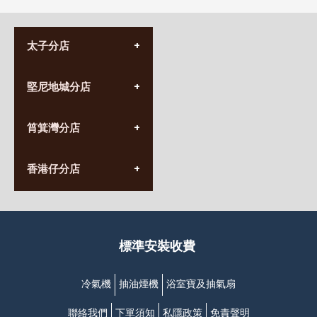
太子分店
(852) 3690 8881
堅尼地城分店
營業時間:
星期一至日
(10:00am-20:30pm)
(852) 2555 0788
九龍太子太子道西141號
筲箕灣分店
營業時間:
長榮大廈1樓
星期一至日
(太子站C1出口)
(10:00am-20:30pm)
(852) 2568 7273
香港堅尼地城卑路乍街
香港仔分店
營業時間:
63-65號地下及閣樓
星期一至日
(堅尼地城地鐵站B出口)
(10:00am-20:30pm)
(852) 2461 4288
香港筲箕灣道234-238號
營業時間:
福昇大廈地下至2樓
星期一至日
(西灣河地鐵站B出口)
(10:00am-20:30pm)
標準安裝收費
香港香港仔成都道20-28號
添喜大廈(香港仔)2字樓
(黃竹坑地鐵站轉4M專線小巴)
冷氣機
抽油煙機
浴室寶及抽氣扇
聯絡我們
下單須知
私隱政策
免責聲明