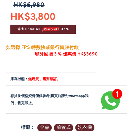
HK$6,980
HK$3,800
節省 HK$3180 
 46%
如選擇 FPS 轉數快或銀行轉賬付款
額外回贈 3 % 優惠價 HK$3690
庫存狀態：
無現貨，需要預訂。
存貨及價格資料僅供參考,購買前請先whatsapp我
們，售完即止。
標籤：
金鼎
前置式
洗衣機