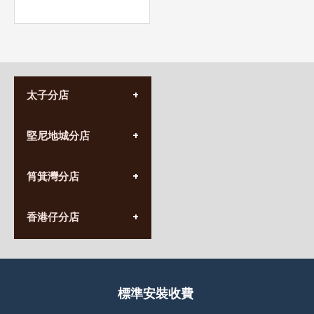
太子分店
(852) 3690 8881
堅尼地城分店
營業時間:
星期一至日
(10:00am-20:30pm)
(852) 2555 0788
九龍太子太子道西141號
筲箕灣分店
營業時間:
長榮大廈1樓
星期一至日
(太子站C1出口)
(10:00am-20:30pm)
(852) 2568 7273
香港堅尼地城卑路乍街
香港仔分店
營業時間:
63-65號地下及閣樓
星期一至日
(堅尼地城地鐵站B出口)
(10:00am-20:30pm)
(852) 2461 4288
香港筲箕灣道234-238號
營業時間:
福昇大廈地下至2樓
星期一至日
(西灣河地鐵站B出口)
(10:00am-20:30pm)
標準安裝收費
香港香港仔成都道20-28號
添喜大廈(香港仔)2字樓