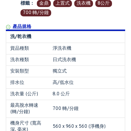
標籤：
金鼎
上置式
洗衣機
8公斤
700 轉/分鐘
產品規格
洗/乾衣機
貨品種類
淨洗衣機
洗衣種類
日式洗衣機
安裝類型
獨立式
排水位
高/低水位
洗衣量 (公斤)
8.0 公斤
最高脫水轉速
700 轉/分鐘
(轉/分鐘)
機身尺寸 (寬高
560 x 960 x 560 (淨機身)
深, 毫米)