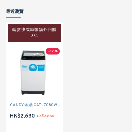
最近瀏覽
轉數快或轉帳額外回贈
3%
-32 %
CANDY 金鼎 CATL7080WKI 變頻日式全自動洗衣機 (8 公斤 700轉/分鐘)
HK$2,630
HK$3,880