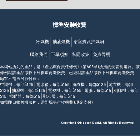
(堅尼地城地鐵站B出口)
(10:00am-20:30pm)
(852) 2461 4288
香港筲箕灣道234-238號
營業時間:
福昇大廈地下至2樓
星期一至日
(西灣河地鐵站B出口)
(10:00am-20:30pm)
標準安裝收費
香港香港仔成都道20-28號
添喜大廈(香港仔)2字樓
(黃竹坑地鐵站轉4M專線小巴)
冷氣機
抽油煙機
浴室寶及抽氣扇
聯絡我們
下單須知
私隱政策
免責聲明
本網站所列的產品，是《產品環保責任條例》(第603章)所指的受管制電器。該
條例就該產品徵收下列循環再造徵費，已經就該產品徵收下列循環再造徵費，
顧客不需再另行付費：
空調機：每部$125 | 電冰箱：每部$165 | 洗衣機：每部$125 | 乾衣機：每部
$125 | 抽濕機：每部$125 | 電視機：每部$165 | 電腦：每部$15 | 列印機：每部
$15 | 掃瞄器：每部$15 | 顯示器：每部$45;
如需即日收舊機服務，需即場另付收機費 (現金支付)
Copyright ©Modern Denki, All Rights Reserved