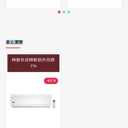
最近瀏覽
轉數快或轉帳額外回贈
3%
-60 %