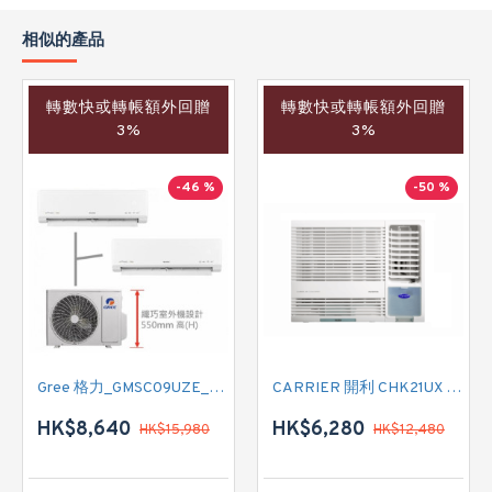
相似的產品
轉數快或轉帳額外回贈
轉數快或轉帳額外回贈
3%
3%
-46 %
-50 %
Gree 格力_GMSC09UZE_GMSC12UZE_GMSC18UZC_R32 掛牆變頻式1拖2分體冷氣機 (淨冷型)
CARRIER 開利 CHK21UX 二匹半 變頻淨冷窗口式冷氣機 (附遙控)
HK$8,640
HK$6,280
HK$15,980
HK$12,480