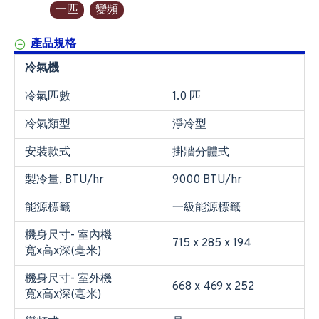
一匹
變頻
產品規格
冷氣機
冷氣匹數
1.0 匹
冷氣類型
淨冷型
安裝款式
掛牆分體式
製冷量, BTU/hr
9000 BTU/hr
能源標籤
一級能源標籤
機身尺寸- 室內機
715 x 285 x 194
寬x高x深(毫米)
機身尺寸- 室外機
668 x 469 x 252
寬x高x深(毫米)