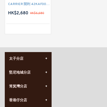
CARRIER 開利 42KAF009V8S 一匹 變頻淨冷掛牆分體式冷氣機 (附遙控)
HK$2,680
HK$6,680
太子分店
(852) 3690 8881
堅尼地城分店
營業時間:
星期一至日
(10:00am-20:30pm)
(852) 2555 0788
九龍太子太子道西141號
筲箕灣分店
營業時間:
長榮大廈1樓
星期一至日
(太子站C1出口)
(10:00am-20:30pm)
(852) 2568 7273
香港堅尼地城卑路乍街
香港仔分店
營業時間:
63-65號地下及閣樓
星期一至日