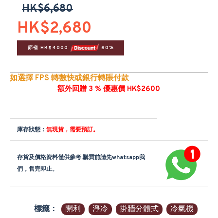
HK$6,680
HK$2,680
節省 HK$4000 
 60%
如選擇 FPS 轉數快或銀行轉賬付款
額外回贈 3 % 優惠價 HK$2600
庫存狀態：
無現貨，需要預訂。
存貨及價格資料僅供參考,購買前請先whatsapp我
們，售完即止。
標籤：
開利
淨冷
掛牆分體式
冷氣機