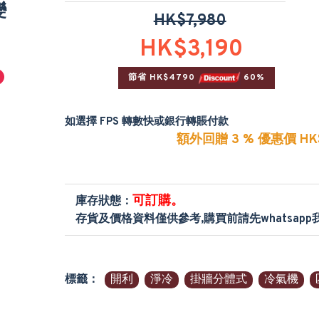
變
HK$7,980
HK$3,190
節省 HK$4790 
 60%
如選擇 FPS 轉數快或銀行轉賬付款
額外回贈 3 % 優惠價 HK$
可訂購。
庫存狀態：
存貨及價格資料僅供參考,購買前請先whatsap
標籤：
開利
淨冷
掛牆分體式
冷氣機