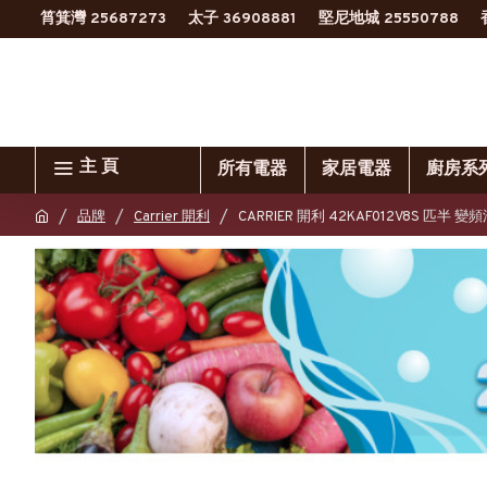
筲箕灣 25687273
太子 36908881
堅尼地城 25550788
主 頁
所有電器
家居電器
廚房系
品牌
Carrier 開利
CARRIER 開利 42KAF012V8S 匹