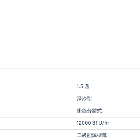
1.5 匹
淨冷型
掛牆分體式
12000 BTU/hr
二級能源標籤