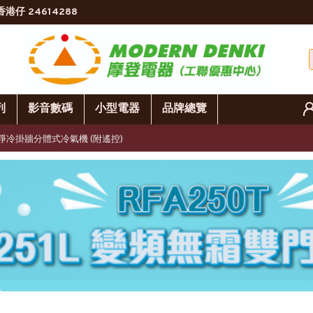
香港仔 24614288
列
影音數碼
小型電器
品牌總覽
半 變頻淨冷掛牆分體式冷氣機 (附遙控)