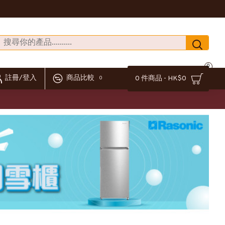
0
註冊/登入
商品比較
0 件商品 - HK$0
0