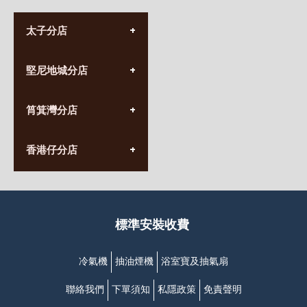
太子分店
(852) 3690 8881
堅尼地城分店
營業時間:
星期一至日
(10:00am-20:30pm)
(852) 2555 0788
九龍太子太子道西141號
筲箕灣分店
營業時間:
長榮大廈1樓
星期一至日
(太子站C1出口)
(10:00am-20:30pm)
(852) 2568 7273
香港堅尼地城卑路乍街
香港仔分店
營業時間:
63-65號地下及閣樓
星期一至日
(堅尼地城地鐵站B出口)
(10:00am-20:30pm)
(852) 2461 4288
香港筲箕灣道234-238號
營業時間:
福昇大廈地下至2樓
星期一至日
(西灣河地鐵站B出口)
(10:00am-20:30pm)
標準安裝收費
香港香港仔成都道20-28號
添喜大廈(香港仔)2字樓
(黃竹坑地鐵站轉4M專線小巴)
冷氣機
抽油煙機
浴室寶及抽氣扇
聯絡我們
下單須知
私隱政策
免責聲明