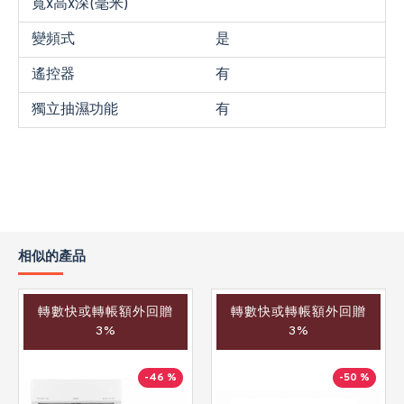
寬x高x深(毫米)
變頻式
是
遙控器
有
獨立抽濕功能
有
相似的產品
轉數快或轉帳額外回贈
轉數快或轉帳額外回贈
3%
3%
-46 %
-50 %