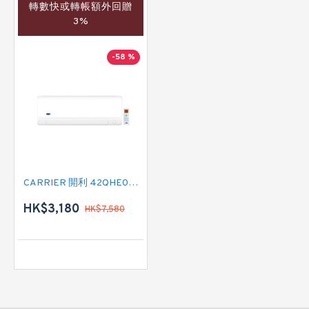
轉數快或轉帳額外回贈
3%
-58 %
CARRIER 開利 42QHE009VS 一匹 變頻冷暖掛牆分體式冷氣機 (附遙控)
HK$3,180
HK$7,580