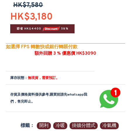
HK$7,580
HK$3,180
節省 HK$4400 
 58%
如選擇 FPS 轉數快或銀行轉賬付款
額外回贈 3 % 優惠價 HK$3090
庫存狀態：
無現貨，需要預訂。
存貨及價格資料僅供參考,購買前請先whatsapp我
們，售完即止。
標籤：
開利
冷暖
掛牆分體式
冷氣機