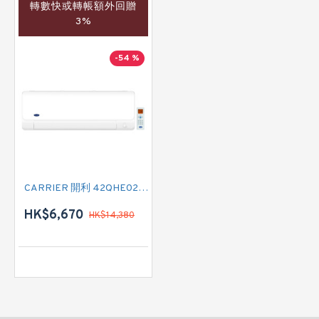
轉數快或轉帳額外回贈
3%
-54 %
CARRIER 開利 42QHE024VS 二匹半 變頻冷暖掛牆分體式冷氣機 (附遙控)
HK$6,670
HK$14,380