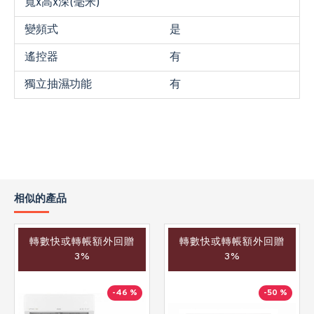
寬x高x深(毫米)
變頻式
是
遙控器
有
獨立抽濕功能
有
相似的產品
轉數快或轉帳額外回贈
轉數快或轉帳額外回贈
3%
3%
-46 %
-50 %