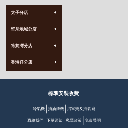
太子分店
(852) 3690 8881
堅尼地城分店
營業時間:
星期一至日
(10:00am-20:30pm)
(852) 2555 0788
九龍太子太子道西141號
筲箕灣分店
營業時間:
長榮大廈1樓
星期一至日
(太子站C1出口)
(10:00am-20:30pm)
(852) 2568 7273
香港堅尼地城卑路乍街
香港仔分店
營業時間:
63-65號地下及閣樓
星期一至日
(堅尼地城地鐵站B出口)
(10:00am-20:30pm)
(852) 2461 4288
香港筲箕灣道234-238號
營業時間:
福昇大廈地下至2樓
星期一至日
(西灣河地鐵站B出口)
(10:00am-20:30pm)
標準安裝收費
香港香港仔成都道20-28號
添喜大廈(香港仔)2字樓
(黃竹坑地鐵站轉4M專線小巴)
冷氣機
抽油煙機
浴室寶及抽氣扇
聯絡我們
下單須知
私隱政策
免責聲明