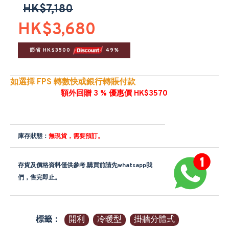
HK$7,180
HK$3,680
節省 HK$3500 
 49%
如選擇 FPS 轉數快或銀行轉賬付款
額外回贈 3 % 優惠價 HK$3570
庫存狀態：
無現貨，需要預訂。
存貨及價格資料僅供參考,購買前請先whatsapp我
們，售完即止。
標籤：
開利
冷暖型
掛牆分體式