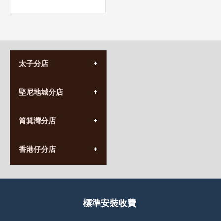
太子分店
(852) 3690 8881
堅尼地城分店
營業時間:
星期一至日
(10:00am-20:30pm)
(852) 2555 0788
九龍太子太子道西141號
筲箕灣分店
營業時間:
長榮大廈1樓
星期一至日
(太子站C1出口)
(10:00am-20:30pm)
(852) 2568 7273
香港堅尼地城卑路乍街
香港仔分店
營業時間:
63-65號地下及閣樓
星期一至日
(堅尼地城地鐵站B出口)
(10:00am-20:30pm)
(852) 2461 4288
香港筲箕灣道234-238號
營業時間:
福昇大廈地下至2樓
星期一至日
(西灣河地鐵站B出口)
(10:00am-20:30pm)
標準安裝收費
香港香港仔成都道20-28號
添喜大廈(香港仔)2字樓