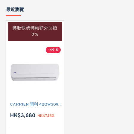
最近瀏覽
轉數快或轉帳額外回贈
3%
-49 %
CARRIER 開利 42QWS09VS 一匹 變頻冷暖掛牆分體式冷氣機 (附遙控)
HK$3,680
HK$7,180