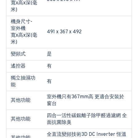
寬x高x深(毫
米)
機身尺寸-
室外機
491 x 367 x 492
寬x高x深(毫
米)
變頻式
是
遙控器
有
獨立抽濕功
有
能
室外機只有367mm高 更適合安裝於
其他功能
窗台
四合一活性碳銀離子除甲醛過濾網 全
其他功能
面抗菌除臭
全直流變頻技術3D DC Inverter 恆溫