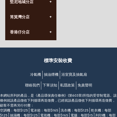
堅尼地城分店
營業時間:
星期一至日
(10:00am-20:30pm)
(852) 2555 0788
九龍太子太子道西141號
筲箕灣分店
營業時間:
長榮大廈1樓
星期一至日
(太子站C1出口)
(10:00am-20:30pm)
(852) 2568 7273
香港堅尼地城卑路乍街
香港仔分店
營業時間:
63-65號地下及閣樓
星期一至日
(堅尼地城地鐵站B出口)
(10:00am-20:30pm)
(852) 2461 4288
香港筲箕灣道234-238號
營業時間:
福昇大廈地下至2樓
星期一至日
(西灣河地鐵站B出口)
(10:00am-20:30pm)
標準安裝收費
香港香港仔成都道20-28號
添喜大廈(香港仔)2字樓
(黃竹坑地鐵站轉4M專線小巴)
冷氣機
抽油煙機
浴室寶及抽氣扇
聯絡我們
下單須知
私隱政策
免責聲明
本網站所列的產品，是《產品環保責任條例》(第603章)所指的受管制電器。該
條例就該產品徵收下列循環再造徵費，已經就該產品徵收下列循環再造徵費，
顧客不需再另行付費：
空調機：每部$125 | 電冰箱：每部$165 | 洗衣機：每部$125 | 乾衣機：每部
$125 | 抽濕機：每部$125 | 電視機：每部$165 | 電腦：每部$15 | 列印機：每部