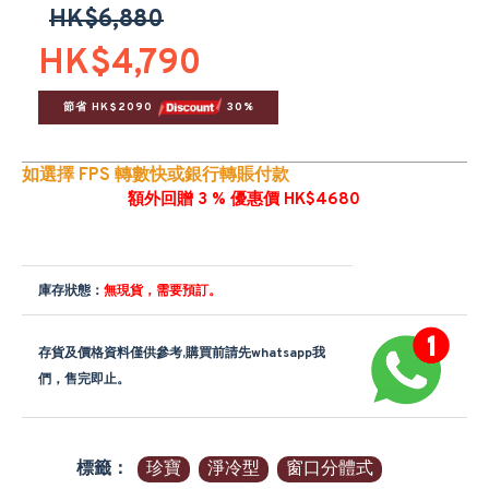
HK$6,880
HK$4,790
節省 HK$2090 
 30%
如選擇 FPS 轉數快或銀行轉賬付款
額外回贈 3 % 優惠價 HK$4680
庫存狀態：
無現貨，需要預訂。
存貨及價格資料僅供參考,購買前請先whatsapp我
們，售完即止。
標籤：
珍寶
淨冷型
窗口分體式