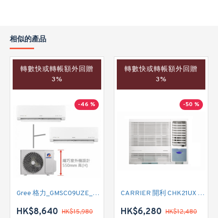
相似的產品
轉數快或轉帳額外回贈
轉數快或轉帳額外回贈
3%
3%
-46 %
-50 %
Gree 格力_GMSC09UZE_GMSC12UZE_GMSC18UZC_R32 掛牆變頻式1拖2分體冷氣機 (淨冷型)
CARRIER 開利 CHK21UX 二匹半 變頻淨冷窗口式冷氣機 (附遙控)
HK$8,640
HK$6,280
HK$15,980
HK$12,480