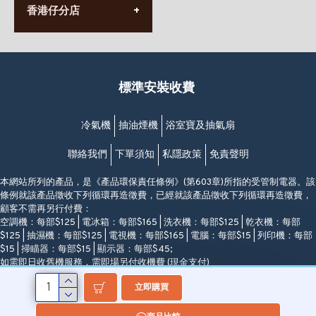
香港堅尼地城卑路乍街
香港仔分店
營業時間:
63-65號地下及閣樓
星期一至日
(堅尼地城地鐵站B出口)
(10:00am-20:30pm)
(852) 2461 4288
香港筲箕灣道234-238號
營業時間:
福昇大廈地下至2樓
星期一至日
(西灣河地鐵站B出口)
(10:00am-20:30pm)
標準安裝收費
香港香港仔成都道20-28號
添喜大廈(香港仔)2字樓
(黃竹坑地鐵站轉4M專線小巴)
冷氣機
抽油煙機
浴室寶及抽氣扇
聯絡我們
下單須知
私隱政策
免責聲明
本網站所列的產品，是《產品環保責任條例》(第603章)所指的受管制電器。該
條例就該產品徵收下列循環再造徵費，已經就該產品徵收下列循環再造徵費，
顧客不需再另行付費：
空調機：每部$125 | 電冰箱：每部$165 | 洗衣機：每部$125 | 乾衣機：每部
$125 | 抽濕機：每部$125 | 電視機：每部$165 | 電腦：每部$15 | 列印機：每部
$15 | 掃瞄器：每部$15 | 顯示器：每部$45;
如需即日收舊機服務，需即場另付收機費 (現金支付)
立即購買
Copyright ©Modern Denki, All Rights Reserved