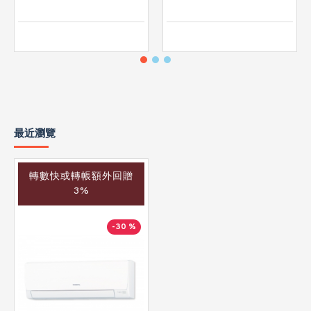
最近瀏覽
轉數快或轉帳額外回贈
3%
-30 %