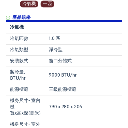
冷氣機
一匹
產品規格
冷氣機
冷氣匹數
1.0 匹
冷氣類型
淨冷型
安裝款式
窗口分體式
製冷量,
9000 BTU/hr
BTU/hr
能源標籤
三級能源標籤
機身尺寸- 室內
機
790 x 280 x 206
寬x高x深(毫米)
機身尺寸- 室外