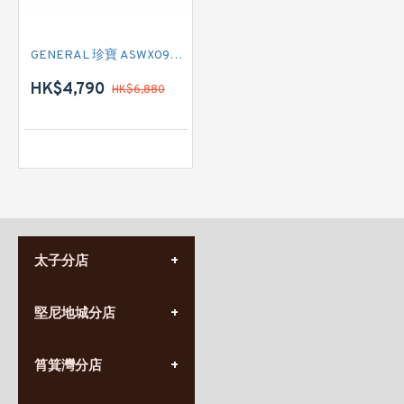
GENERAL 珍寶 ASWX09BNTA 一匹 淨冷型窗口分體式冷氣機 (附遙控)
HK$4,790
HK$6,880
太子分店
(852) 3690 8881
堅尼地城分店
營業時間:
星期一至日
(10:00am-20:30pm)
(852) 2555 0788
九龍太子太子道西141號
筲箕灣分店
營業時間:
長榮大廈1樓
星期一至日
(太子站C1出口)
(10:00am-20:30pm)
(852) 2568 7273