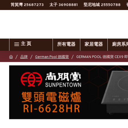
筲箕灣 25687273
太子 36908881
堅尼地城 25550788
主 頁
所有電器
家居電器
廚房系
品牌
German Pool 德國寶
GERMAN POOL 德國寶 CEX