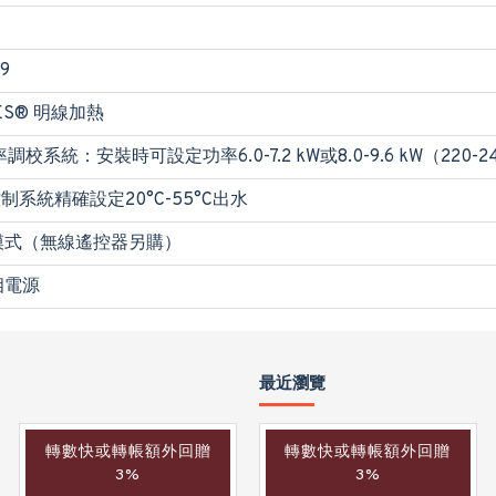
89
ES® 明線加熱
調校系統：安裝時可設定功率6.0-7.2 kW或8.0-9.6 kW（220-24
制系統精確設定20°C-55°C出水
模式（無線遙控器另購）
相電源
最近瀏覽
轉數快或轉帳額外回贈
轉數快或轉帳額外回贈
轉數快或轉帳額外回贈
3%
3%
3%