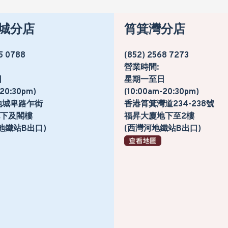
城分店
筲箕灣分店
5 0788
(852) 2568 7273
營業時間:
日
星期一至日
-20:30pm)
(10:00am-20:30pm)
地城卑路乍街
香港筲箕灣道234-238號
號地下及閣樓
福昇大廈地下至2樓
地鐵站B出口)
(西灣河地鐵站B出口)