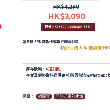
HK$4,290
HK$3,090
節省 HK$1200 
 28%
如選擇 FPS 轉數快或銀行轉賬付款
額外回贈 3 % 優惠價 HK$
可訂購。
庫存狀態：
存貨及價格資料僅供參考,購買前請先whatsap
標籤：
德國寶
即熱式電熱水爐