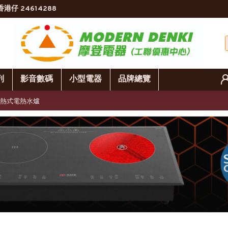
香港仔 24614288
列
影音數碼
小型電器
品牌總覽
9 即熱式電熱水爐