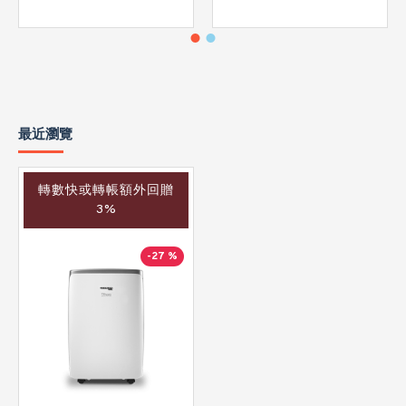
最近瀏覽
轉數快或轉帳額外回贈
3%
-27 %