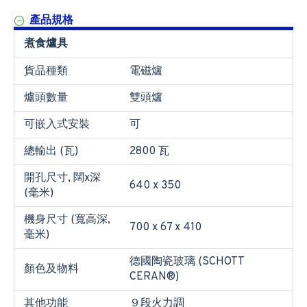
產品規格
煮食爐具
貨品種類
電磁爐
爐頭數量
雙頭爐
可嵌入式安裝
可
總輸出 (瓦)
2800 瓦
開孔尺寸, 闊x深
640 x 350
(毫米)
機身尺寸 (寬高深,
700 x 67 x 410
毫米)
德國陶瓷玻璃 (SCHOTT
顏色及物料
CERAN®)
其他功能
９段火力調