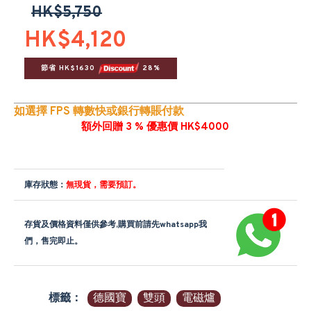
HK$5,750
HK$4,120
節省 HK$1630 
 28%
如選擇 FPS 轉數快或銀行轉賬付款
額外回贈 3 % 優惠價 HK$4000
庫存狀態：
無現貨，需要預訂。
存貨及價格資料僅供參考,購買前請先whatsapp我
們，售完即止。
標籤：
德國寶
雙頭
電磁爐