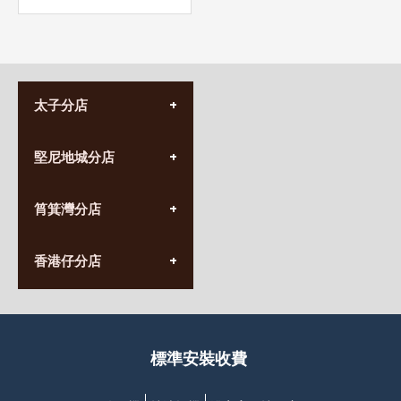
太子分店
(852) 3690 8881
堅尼地城分店
營業時間:
星期一至日
(10:00am-20:30pm)
(852) 2555 0788
九龍太子太子道西141號
筲箕灣分店
營業時間:
長榮大廈1樓
星期一至日
(太子站C1出口)
(10:00am-20:30pm)
(852) 2568 7273
香港堅尼地城卑路乍街
香港仔分店
營業時間:
63-65號地下及閣樓
星期一至日
(堅尼地城地鐵站B出口)
(10:00am-20:30pm)
(852) 2461 4288
香港筲箕灣道234-238號
營業時間:
福昇大廈地下至2樓
星期一至日
(西灣河地鐵站B出口)
(10:00am-20:30pm)
標準安裝收費
香港香港仔成都道20-28號
添喜大廈(香港仔)2字樓
(黃竹坑地鐵站轉4M專線小巴)