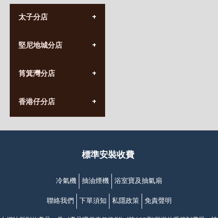
太子分店
(852) 3690 8881
堅尼地城分店
營業時間:
星期一至日
(10:00am-20:30pm)
(852) 2555 0788
九龍太子太子道西141號
筲箕灣分店
營業時間:
長榮大廈1樓
星期一至日
(太子站C1出口)
(10:00am-20:30pm)
(852) 2568 7273
香港堅尼地城卑路乍街
香港仔分店
營業時間:
63-65號地下及閣樓
星期一至日
(堅尼地城地鐵站B出口)
(10:00am-20:30pm)
(852) 2461 4288
香港筲箕灣道234-238號
營業時間:
福昇大廈地下至2樓
星期一至日
(西灣河地鐵站B出口)
(10:00am-20:30pm)
標準安裝收費
香港香港仔成都道20-28號
添喜大廈(香港仔)2字樓
(黃竹坑地鐵站轉4M專線小巴)
冷氣機
抽油煙機
浴室寶及抽氣扇
聯絡我們
下單須知
私隱政策
免責聲明