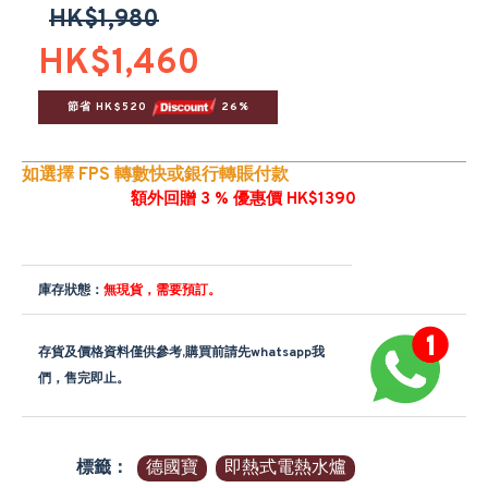
HK$1,980
HK$1,460
節省 HK$520 
 26%
如選擇 FPS 轉數快或銀行轉賬付款
額外回贈 3 % 優惠價 HK$1390
庫存狀態：
無現貨，需要預訂。
存貨及價格資料僅供參考,購買前請先whatsapp我
們，售完即止。
標籤：
德國寶
即熱式電熱水爐