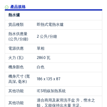
產品規格
熱水爐
貨品種類
即熱式電熱水爐
熱水供應量
2 公升/分鐘
(公升/分鐘)
電源供應
單相
火力 (瓦)
2860 瓦
機身顏色
白色
機身尺寸 (寬
186 x 135 x 87
高深, 毫米)
其他功能
IES明線加熱系統
適合商用及家用洗手盆 升，慳水之
其他功能
餘，又能保持出水量 充足。