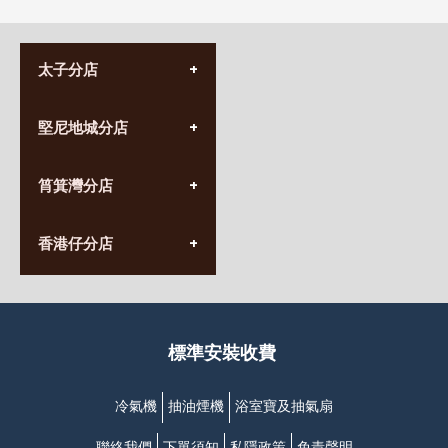
太子分店
(852) 3690 8881
堅尼地城分店
營業時間:
星期一至日
(10:00am-20:30pm)
(852) 2555 0788
九龍太子太子道西141號
筲箕灣分店
營業時間:
長榮大廈1樓
星期一至日
(太子站C1出口)
(10:00am-20:30pm)
(852) 2568 7273
香港堅尼地城卑路乍街
香港仔分店
營業時間:
63-65號地下及閣樓
星期一至日
(堅尼地城地鐵站B出口)
(10:00am-20:30pm)
(852) 2461 4288
香港筲箕灣道234-238號
營業時間:
福昇大廈地下至2樓
星期一至日
(西灣河地鐵站B出口)
(10:00am-20:30pm)
標準安裝收費
香港香港仔成都道20-28號
添喜大廈(香港仔)2字樓
(黃竹坑地鐵站轉4M專線小巴)
冷氣機
抽油煙機
浴室寶及抽氣扇