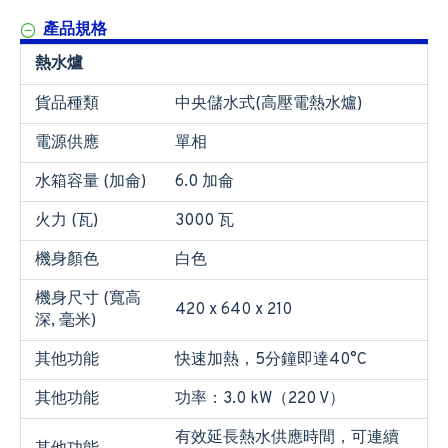
產品規格
熱水爐
貨品種類
中央儲水式(高壓電熱水爐)
電源供應
單相
水箱容量 (加侖)
6.0 加侖
火力 (瓦)
3000 瓦
機身顏色
白色
機身尺寸 (寬高
420 x 640 x 210
深, 毫米)
其他功能
快速加熱，5分鐘即達40°C
其他功能
功率：3.0 kW（220 V）
有效延長熱水供應時間，可連續