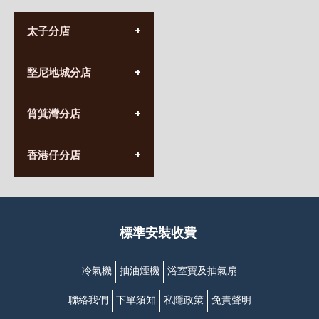
太子分店
(852) 3690 8881
堅尼地城分店
營業時間:
星期一至日
(10:00am-20:30pm)
(852) 2555 0788
九龍太子太子道西141號
筲箕灣分店
營業時間:
長榮大廈1樓
星期一至日
(太子站C1出口)
(10:00am-20:30pm)
(852) 2568 7273
香港堅尼地城卑路乍街
香港仔分店
營業時間:
63-65號地下及閣樓
星期一至日
(堅尼地城地鐵站B出口)
(10:00am-20:30pm)
(852) 2461 4288
香港筲箕灣道234-238號
營業時間:
福昇大廈地下至2樓
星期一至日
(西灣河地鐵站B出口)
(10:00am-20:30pm)
標準安裝收費
香港香港仔成都道20-28號
添喜大廈(香港仔)2字樓
(黃竹坑地鐵站轉4M專線小巴)
冷氣機
抽油煙機
浴室寶及抽氣扇
聯絡我們
下單須知
私隱政策
免責聲明