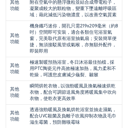
其他
附在空氣中的懸浮微粒並結合成帶電粒子，
功能
凝聚成較大的顆粒物，變重下墜遠離呼吸區
域；藉此減低污染物濃度，以改善空氣質素
機身纖巧迷你，開孔只需219x209毫米（約8
吋）空間即可安裝，適合各類住宅浴室氣
其他
窗，完美取代原有浴室抽氣扇；安裝簡單便
功能
捷，無須接駁風管或氣喉，亦無額外配件，
即裝即用
極速製暖預熱浴室 , 冬日沐浴最佳拍檔 , 採
其他
用PTC陶瓷元件高效極速加熱，風力柔和不
功能
乾燥，呵護您皮膚減少龜裂、㿺㿭
瞬間烘乾衣物 , 以強勁暖風及換氣極速烘乾
其他
衣物，配合可調節送風角度將暖風集中吹向
功能
衣物，使乾衣更高效率
透過強勁暖風及換氣烘乾浴室並抽走濕氣，
其他
配合UVC殺菌及負離子吹風抑制衣物及毛巾
功能
滋生霉菌，預防難嗅霉味