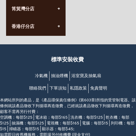
(10:00am-20:30pm)
(852) 2555 0788
九龍太子太子道西141號
筲箕灣分店
營業時間:
長榮大廈1樓
星期一至日
(太子站C1出口)
(10:00am-20:30pm)
(852) 2568 7273
香港堅尼地城卑路乍街
香港仔分店
營業時間:
63-65號地下及閣樓
星期一至日
(堅尼地城地鐵站B出口)
(10:00am-20:30pm)
(852) 2461 4288
香港筲箕灣道234-238號
營業時間:
福昇大廈地下至2樓
星期一至日
(西灣河地鐵站B出口)
(10:00am-20:30pm)
標準安裝收費
香港香港仔成都道20-28號
添喜大廈(香港仔)2字樓
(黃竹坑地鐵站轉4M專線小巴)
冷氣機
抽油煙機
浴室寶及抽氣扇
聯絡我們
下單須知
私隱政策
免責聲明
本網站所列的產品，是《產品環保責任條例》(第603章)所指的受管制電器。該
條例就該產品徵收下列循環再造徵費，已經就該產品徵收下列循環再造徵費，
顧客不需再另行付費：
空調機：每部$125 | 電冰箱：每部$165 | 洗衣機：每部$125 | 乾衣機：每部
$125 | 抽濕機：每部$125 | 電視機：每部$165 | 電腦：每部$15 | 列印機：每部
$15 | 掃瞄器：每部$15 | 顯示器：每部$45;
如需即日收舊機服務，需即場另付收機費 (現金支付)