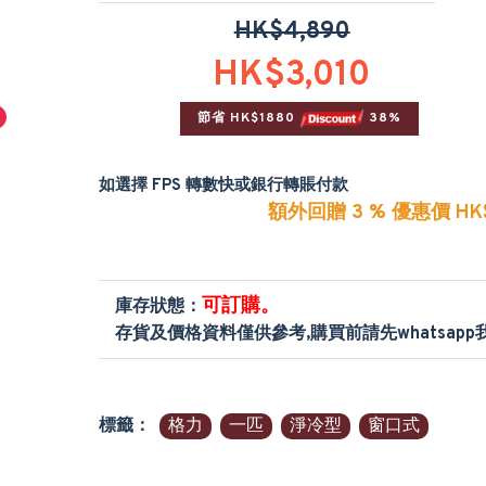
HK$4,890
HK$3,010
節省 HK$1880 
 38%
如選擇 FPS 轉數快或銀行轉賬付款
額外回贈 3 % 優惠價 HK$
可訂購。
庫存狀態：
存貨及價格資料僅供參考,購買前請先whatsap
標籤：
格力
一匹
淨冷型
窗口式