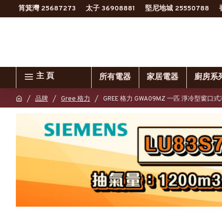
筲箕灣 25687273
太子 36908881
堅尼地城 25550788
主 頁
所有電器
家居電器
廚房系
品牌
Gree 格力
GREE 格力 GWA09MZ 一匹 淨冷型窗口