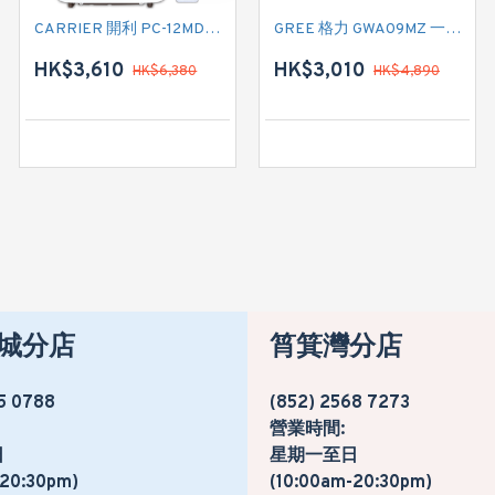
CARRIER 開利 PC-12MDK 匹半 移動式冷氣機 (附遙控)
CARRIER 開利 PC09MDK 一匹 移動式淨冷型冷氣機 (附遙控)
GREE 格力 GWA09MZ 一匹 淨冷型窗口式冷氣機
HK$3,610
HK$2,880
HK$3,010
HK$6,380
HK$4,890
HK$4,780
城分店
筲箕灣分店
5 0788
(852) 2568 7273
營業時間:
日
星期一至日
-20:30pm)
(10:00am-20:30pm)