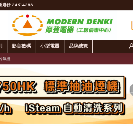
香港仔 24614288
列
影音數碼
小型電器
品牌總覽
式冷氣機