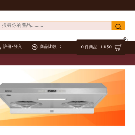
0
註冊/登入
商品比較
0 件商品 - HK$0
0