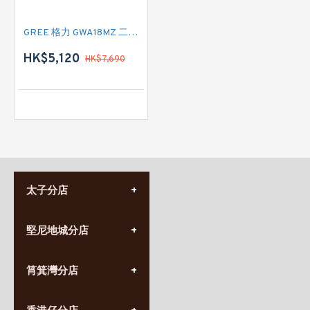
GREE 格力 GWA18MZ 二匹 淨冷型窗口式冷氣機
HK$5,120
HK$7,690
太子分店
(852) 3690 8881
堅尼地城分店
營業時間:
星期一至日
(10:00am-20:30pm)
(852) 2555 0788
九龍太子太子道西141號
筲箕灣分店
營業時間:
長榮大廈1樓
星期一至日
(太子站C1出口)
(10:00am-20:30pm)
(852) 2568 7273
香港堅尼地城卑路乍街