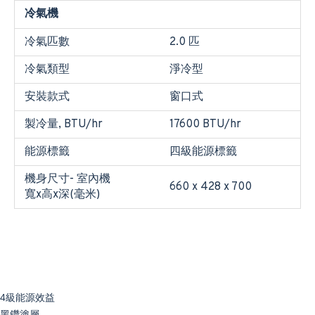
冷氣機
冷氣匹數
2.0 匹
冷氣類型
淨冷型
安裝款式
窗口式
製冷量, BTU/hr
17600 BTU/hr
能源標籤
四級能源標籤
機身尺寸- 室內機
660 x 428 x 700
寬x高x深(毫米)
4級能源效益
黑鑽塗層