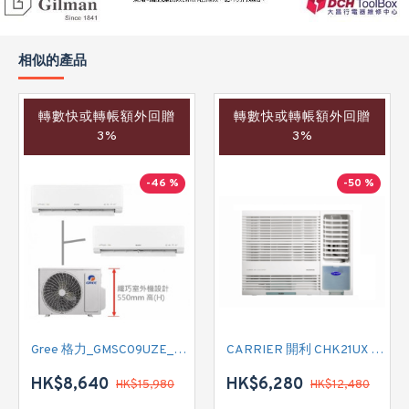
相似的產品
轉數快或轉帳額外回贈
轉數快或轉帳額外回贈
3%
3%
-46 %
-50 %
Gree 格力_GMSC09UZE_GMSC12UZE_GMSC18UZC_R32 掛牆變頻式1拖2分體冷氣機 (淨冷型)
CARRIER 開利 CHK21UX 二匹半 變頻淨冷窗口式冷氣機 (附遙控)
HK$8,640
HK$6,280
HK$15,980
HK$12,480