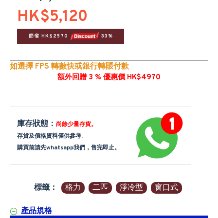
HK$5,120
節省 HK$2570 
 33%
如選擇 FPS 轉數快或銀行轉賬付款
額外回贈 3 % 優惠價 HK$4970
庫存狀態：
尚餘少量存貨。
存貨及價格資料僅供參考,
購買前請先whatsapp我們，售完即止。
標籤：
格力
二匹
淨冷型
窗口式
產品規格