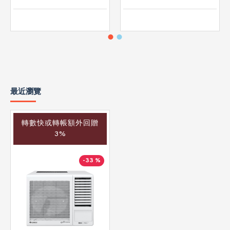
最近瀏覽
轉數快或轉帳額外回贈
3%
-33 %