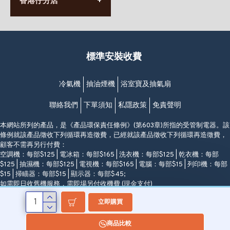
香港仔分店
營業時間:
63-65號地下及閣樓
星期一至日
(堅尼地城地鐵站B出口)
(10:00am-20:30pm)
(852) 2461 4288
香港筲箕灣道234-238號
營業時間:
福昇大廈地下至2樓
星期一至日
(西灣河地鐵站B出口)
(10:00am-20:30pm)
標準安裝收費
香港香港仔成都道20-28號
添喜大廈(香港仔)2字樓
(黃竹坑地鐵站轉4M專線小巴)
冷氣機
抽油煙機
浴室寶及抽氣扇
聯絡我們
下單須知
私隱政策
免責聲明
本網站所列的產品，是《產品環保責任條例》(第603章)所指的受管制電器。該
條例就該產品徵收下列循環再造徵費，已經就該產品徵收下列循環再造徵費，
顧客不需再另行付費：
空調機：每部$125 | 電冰箱：每部$165 | 洗衣機：每部$125 | 乾衣機：每部
$125 | 抽濕機：每部$125 | 電視機：每部$165 | 電腦：每部$15 | 列印機：每部
$15 | 掃瞄器：每部$15 | 顯示器：每部$45;
如需即日收舊機服務，需即場另付收機費 (現金支付)
立即購買
Copyright ©Modern Denki, All Rights Reserved
商品比較