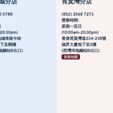
城分店
筲箕灣分店
5 0788
(852) 2568 7273
營業時間:
日
星期一至日
-20:30pm)
(10:00am-20:30pm)
地城卑路乍街
香港筲箕灣道234-238號
號地下及閣樓
福昇大廈地下至2樓
地鐵站B出口)
(西灣河地鐵站B出口)