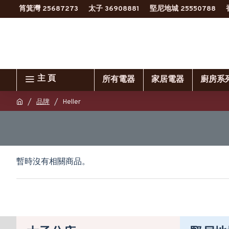
筲箕灣 25687273
太子 36908881
堅尼地城 25550788
主 頁
所有電器
家居電器
廚房系
品牌
Heller
暫時沒有相關商品。