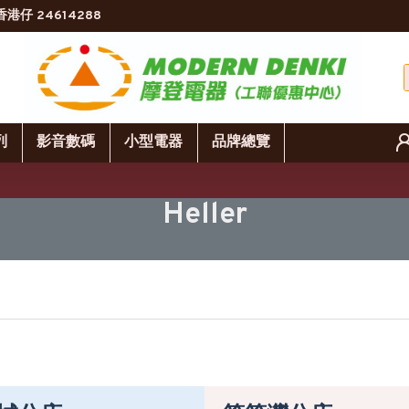
香港仔 24614288
列
影音數碼
小型電器
品牌總覽
Heller