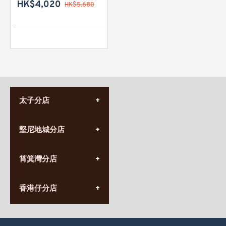
HK$4,020
HK$5,680
太子分店
(852) 3690 8881
堅尼地城分店
營業時間:
星期一至日
(10:00am-20:30pm)
(852) 2555 0788
九龍太子太子道西141號
筲箕灣分店
營業時間:
長榮大廈1樓
星期一至日
(太子站C1出口)
(10:00am-20:30pm)
(852) 2568 7273
香港堅尼地城卑路乍街
香港仔分店
營業時間:
63-65號地下及閣樓
星期一至日
(堅尼地城地鐵站B出口)
(10:00am-20:30pm)
(852) 2461 4288
香港筲箕灣道234-238號
營業時間:
福昇大廈地下至2樓