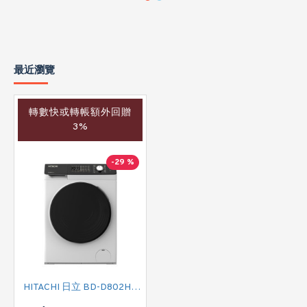
最近瀏覽
轉數快或轉帳額外回贈
3%
-29 %
HITACHI 日立 BD-D802HVOW 前置式二合一變頻洗衣乾衣機(洗衣: 8公斤 / 乾衣: 5公斤 - 1200轉/分鐘)