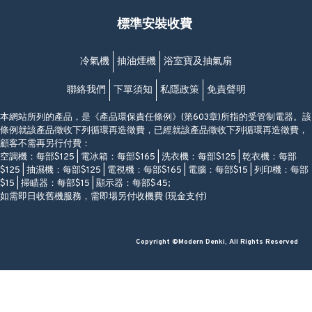
星期一至日
(西灣河地鐵站B出口)
(10:00am-20:30pm)
標準安裝收費
香港香港仔成都道20-28號
添喜大廈(香港仔)2字樓
(黃竹坑地鐵站轉4M專線小巴)
冷氣機
抽油煙機
浴室寶及抽氣扇
聯絡我們
下單須知
私隱政策
免責聲明
本網站所列的產品，是《產品環保責任條例》(第603章)所指的受管制電器。該
條例就該產品徵收下列循環再造徵費，已經就該產品徵收下列循環再造徵費，
顧客不需再另行付費：
空調機：每部$125 | 電冰箱：每部$165 | 洗衣機：每部$125 | 乾衣機：每部
$125 | 抽濕機：每部$125 | 電視機：每部$165 | 電腦：每部$15 | 列印機：每部
$15 | 掃瞄器：每部$15 | 顯示器：每部$45;
如需即日收舊機服務，需即場另付收機費 (現金支付)
Copyright ©Modern Denki, All Rights Reserved