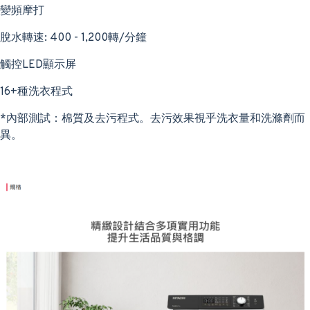
變頻摩打
脫水轉速: 400 - 1,200轉/分鐘
觸控LED顯示屏
16+種洗衣程式
*內部測試：棉質及去污程式。去污效果視乎洗衣量和洗滌劑而
異。