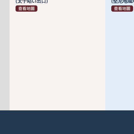
(太子站C1出口)
(堅尼地城