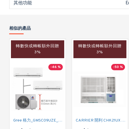
其他功能
相似的產品
轉數快或轉帳額外回贈
轉數快或轉帳額外回贈
3%
3%
-46 %
-50 %
Gree 格力_GMSC09UZE_GMSC12UZE_GMSC18UZC_R32 掛牆變頻式1拖2分體冷氣機 (淨冷型)
CARRIER 開利 CHK21UX 二匹半 變頻淨冷窗口式冷氣機 (附遙控)