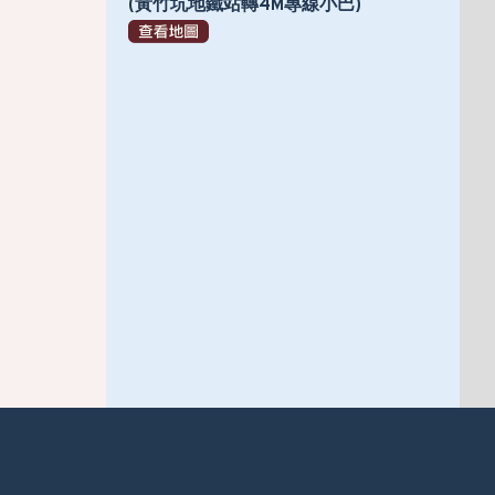
(黃竹坑地鐵站轉4M專線小巴)