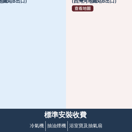
地鐵站B出口)
(西灣河地鐵站B出口)
標準安裝收費
冷氣機
抽油煙機
浴室寶及抽氣扇