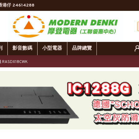
香港仔 24614288
列
影音數碼
小型電器
品牌總覽
RASDX18CWK