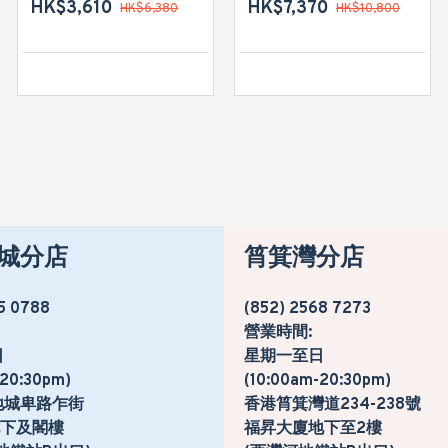
HK$3,610
HK$2,880
HK$7,370
HK$6,380
HK$10,800
HK$4,780
城分店
筲箕灣分店
5 0788
(852) 2568 7273
營業時間:
日
星期一至日
-20:30pm)
(10:00am-20:30pm)
地城卑路乍街
香港筲箕灣道234-238號
號地下及閣樓
福昇大廈地下至2樓