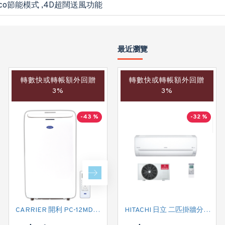
Eco節能模式 ,4D超闊送風功能
最近瀏覽
轉數快或轉帳額外回贈
轉數快或轉帳額外回贈
轉數快或轉帳額外回贈
3%
3%
3%
-43 %
-40 %
-32 %
CARRIER 開利 PC-12MDK 匹半 移動式冷氣機 (附遙控)
CARRIER 開利 PC09MDK 一匹 移動式淨冷型冷氣機 (附遙控)
HITACHI 日立 二匹掛牆分體式變頻冷氣機 RASDX18CWK