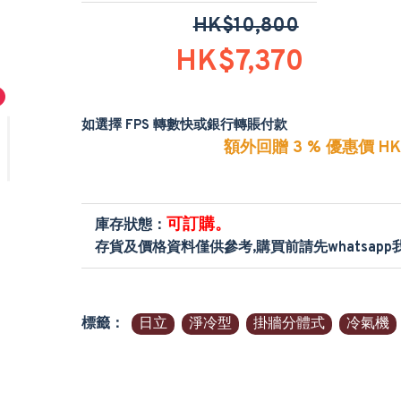
HK$10,800
HK$7,370
如選擇 FPS 轉數快或銀行轉賬付款
額外回贈 3 % 優惠價 HK$
可訂購。
庫存狀態：
存貨及價格資料僅供參考,購買前請先whatsap
標籤：
日立
淨冷型
掛牆分體式
冷氣機