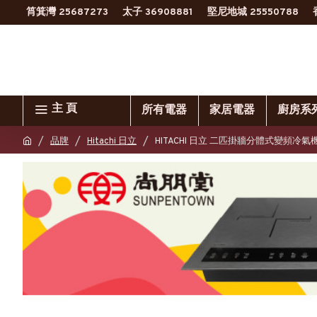
筲箕灣 25687273
太子 36908881
堅尼地城 25550788
主 頁
所有電器
家居電器
廚房系
品牌
Hitachi 日立
HITACHI 日立 二匹掛牆分體式變頻冷氣機 