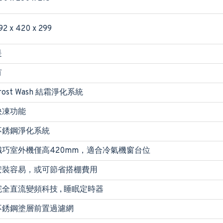
92 x 420 x 299
是
有
rost Wash 結霜淨化系統
快凍功能
不銹鋼淨化系統
纖巧室外機僅高420mm，適合冷氣機窗台位
安裝容易，或可節省搭棚費用
完全直流變頻科技 , 睡眠定時器
不銹鋼塗層前置過濾網