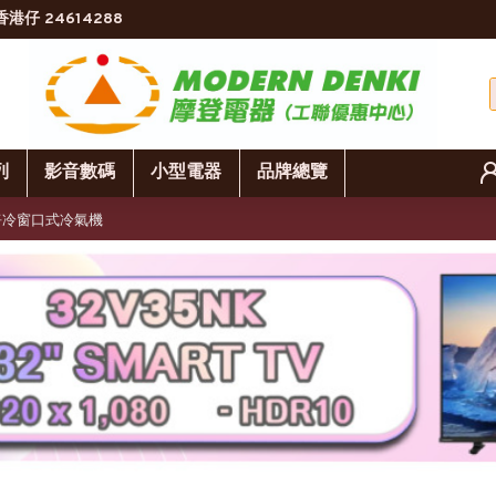
香港仔 24614288
列
影音數碼
小型電器
品牌總覽
 變頻淨冷窗口式冷氣機