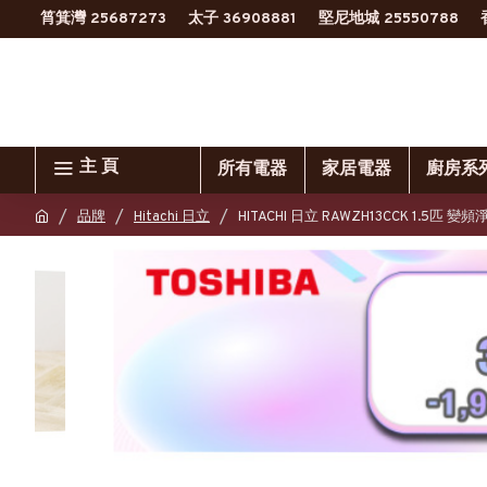
筲箕灣 25687273
太子 36908881
堅尼地城 25550788
主 頁
所有電器
家居電器
廚房系
品牌
Hitachi 日立
HITACHI 日立 RAWZH13CCK 1.5匹