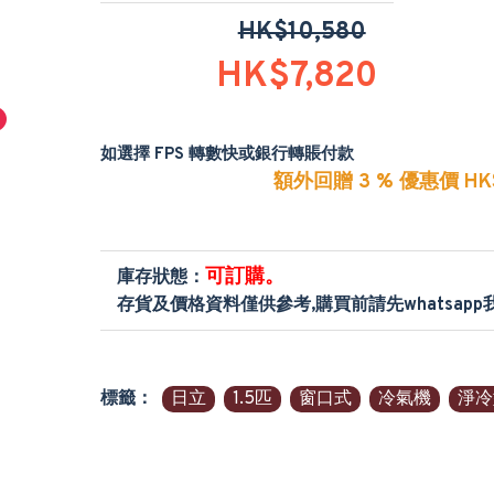
HK$10,580
HK$7,820
如選擇 FPS 轉數快或銀行轉賬付款
額外回贈 3 % 優惠價 HK$
可訂購。
庫存狀態：
存貨及價格資料僅供參考,購買前請先whatsap
標籤：
日立
1.5匹
窗口式
冷氣機
淨冷