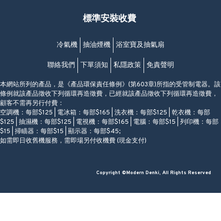
福昇大廈地下至2樓
星期一至日
(西灣河地鐵站B出口)
(10:00am-20:30pm)
標準安裝收費
香港香港仔成都道20-28號
添喜大廈(香港仔)2字樓
(黃竹坑地鐵站轉4M專線小巴)
冷氣機
抽油煙機
浴室寶及抽氣扇
聯絡我們
下單須知
私隱政策
免責聲明
本網站所列的產品，是《產品環保責任條例》(第603章)所指的受管制電器。該
條例就該產品徵收下列循環再造徵費，已經就該產品徵收下列循環再造徵費，
顧客不需再另行付費：
空調機：每部$125 | 電冰箱：每部$165 | 洗衣機：每部$125 | 乾衣機：每部
$125 | 抽濕機：每部$125 | 電視機：每部$165 | 電腦：每部$15 | 列印機：每部
$15 | 掃瞄器：每部$15 | 顯示器：每部$45;
如需即日收舊機服務，需即場另付收機費 (現金支付)
Copyright ©Modern Denki, All Rights Reserved