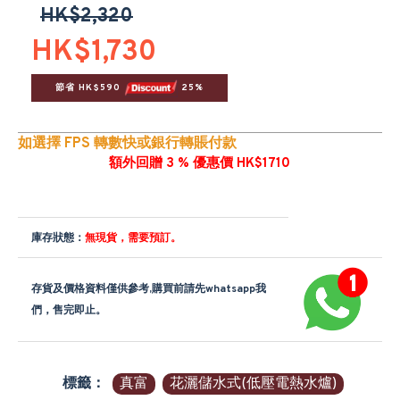
HK$2,320
HK$1,730
節省 HK$590 
 25%
如選擇 FPS 轉數快或銀行轉賬付款
額外回贈 3 % 優惠價 HK$1710
庫存狀態：
無現貨，需要預訂。
存貨及價格資料僅供參考,購買前請先whatsapp我
們，售完即止。
標籤：
真富
花灑儲水式(低壓電熱水爐)