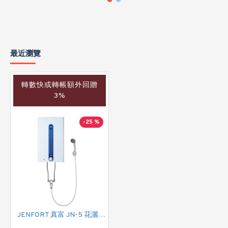
最近瀏覽
轉數快或轉帳額外回贈
3%
-25 %
JENFORT 真富 JN-5 花灑儲水式(低壓電熱水爐)