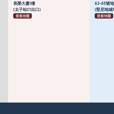
長榮大廈1樓
63-65
(太子站C1出口)
(堅尼地城