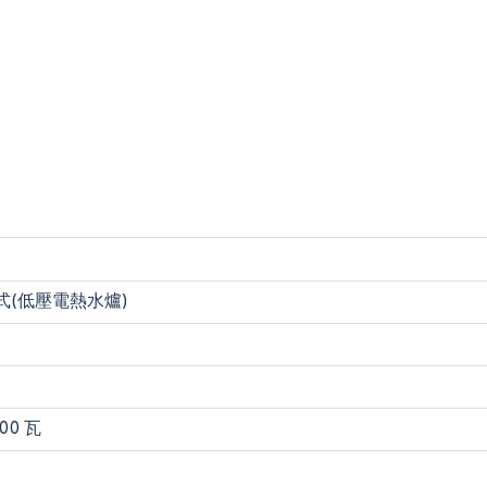
式(低壓電熱水爐)
00 瓦