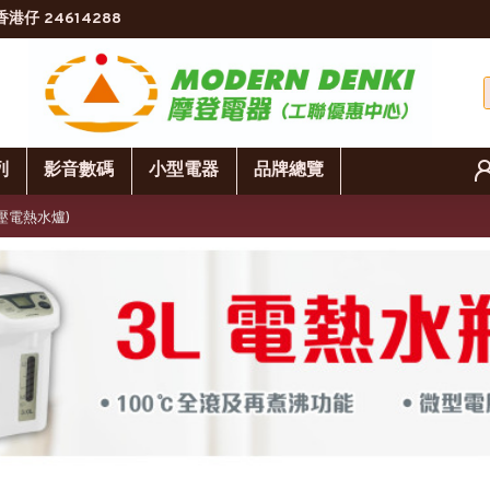
香港仔 24614288
列
影音數碼
小型電器
品牌總覽
(低壓電熱水爐)