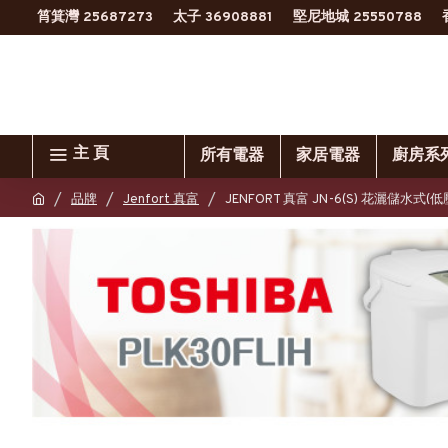
筲箕灣 25687273
太子 36908881
堅尼地城 25550788
主 頁
所有電器
家居電器
廚房系
品牌
Jenfort 真富
JENFORT 真富 JN-6(S) 花灑儲水式