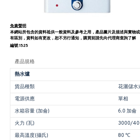
免責聲明
本網站所包含的資料祗供一般資料及參考之用，產品圖片及描述與實物或
有區別，資料如有更改，恕不另行通知，購買前請先向代理商查詢了解
編號:1525
產品規格
熱水爐
貨品種類
花灑儲水
電源供應
單相
水箱容量 (加侖)
6.0 加侖
火力 (瓦)
3000/40
最高溫度(攝氏)
80 ℃