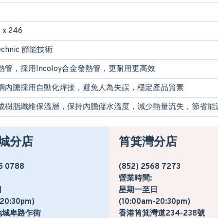
 x 246
 Technic 節能技術
管，採用Incoloy合金發熱管，更耐用更高效
鋼內膽採用自動化焊接，避免人為失誤，穩定產品質素
成樹脂纖維保溫層，保持內膽儲水溫度，減少熱量流失，節省能
城分店
筲箕灣分店
5 0788
(852) 2568 7273
營業時間:
日
星期一至日
-20:30pm)
(10:00am-20:30pm)
地城卑路乍街
香港筲箕灣道234-238號