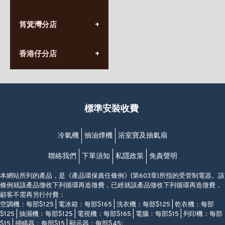
星期一至日
(10:00am-20:30pm)
(852) 2555 0788
九龍太子太子道西141號
筲箕灣分店
營業時間:
長榮大廈1樓
星期一至日
(太子站C1出口)
(10:00am-20:30pm)
(852) 2568 7273
香港堅尼地城卑路乍街
香港仔分店
營業時間:
63-65號地下及閣樓
星期一至日
(堅尼地城地鐵站B出口)
(10:00am-20:30pm)
(852) 2461 4288
香港筲箕灣道234-238號
營業時間:
福昇大廈地下至2樓
星期一至日
(西灣河地鐵站B出口)
(10:00am-20:30pm)
標準安裝收費
香港香港仔成都道20-28號
添喜大廈(香港仔)2字樓
(黃竹坑地鐵站轉4M專線小巴)
冷氣機
抽油煙機
浴室寶及抽氣扇
聯絡我們
下單須知
私隱政策
免責聲明
本網站所列的產品，是《產品環保責任條例》(第603章)所指的受管制電器。該
條例就該產品徵收下列循環再造徵費，已經就該產品徵收下列循環再造徵費，
顧客不需再另行付費：
空調機：每部$125 | 電冰箱：每部$165 | 洗衣機：每部$125 | 乾衣機：每部
$125 | 抽濕機：每部$125 | 電視機：每部$165 | 電腦：每部$15 | 列印機：每部
$15 | 掃瞄器：每部$15 | 顯示器：每部$45;