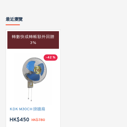
最近瀏覽
轉數快或轉帳額外回贈
3%
-42 %
KDK M30CH 掛牆扇
HK$450
HK$780