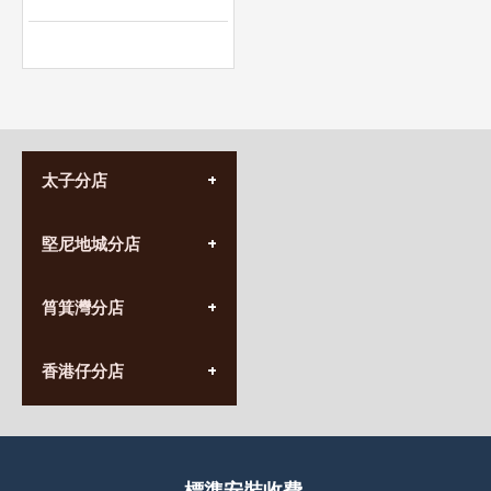
太子分店
(852) 3690 8881
堅尼地城分店
營業時間:
星期一至日
(10:00am-20:30pm)
(852) 2555 0788
九龍太子太子道西141號
筲箕灣分店
營業時間:
長榮大廈1樓
星期一至日
(太子站C1出口)
(10:00am-20:30pm)
(852) 2568 7273
香港堅尼地城卑路乍街
香港仔分店
營業時間:
63-65號地下及閣樓
星期一至日
(堅尼地城地鐵站B出口)
(10:00am-20:30pm)
(852) 2461 4288
香港筲箕灣道234-238號
營業時間:
福昇大廈地下至2樓
星期一至日
(西灣河地鐵站B出口)
(10:00am-20:30pm)