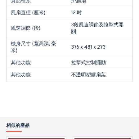
貨品種類
掛牆扇
風扇直徑 (厘米)
12 吋
3段風速調節及拉掣式開
風速調節 (段)
關
機身尺寸 (寬高深, 毫
376 x 481 x 273
米)
其他功能
拉掣式控制擺動
其他功能
不透明塑膠扇葉
相似的產品