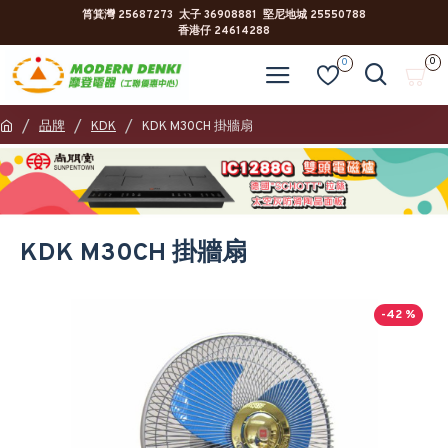
筲箕灣 25687273 太子 36908881 堅尼地城 25550788
香港仔 24614288
0
0
品牌
KDK
KDK M30CH 掛牆扇
KDK M30CH 掛牆扇
-42 %