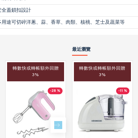
安全蓋鎖扣設計
多用途可切碎洋蔥、蒜、香草、肉類、核桃、芝士及蔬菜等
最近瀏覽
轉數快或轉帳額外回贈
轉數快或轉帳額外回贈
轉數快或轉帳額外回贈
3%
3%
3%
-28 %
-33 %
-11 %