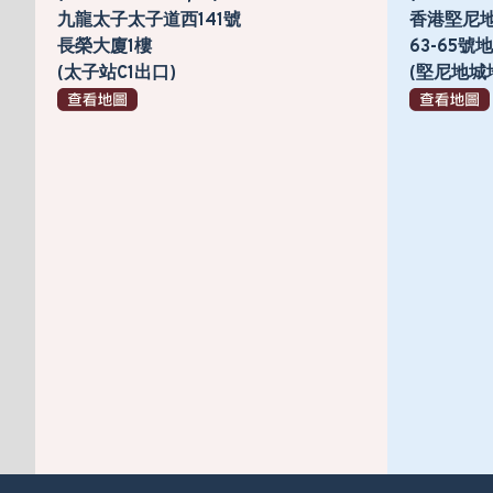
九龍太子太子道西141號
香港堅尼
長榮大廈1樓
63-65
(太子站C1出口)
(堅尼地城