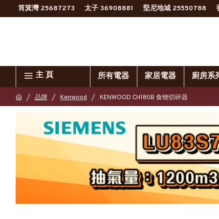
筲箕灣 25687273
太子 36908881
堅尼地城 25550788
主 頁
所有電器
家居電器
廚房系
品牌
Kenwood
KENWOOD CH180B 食物切碎器