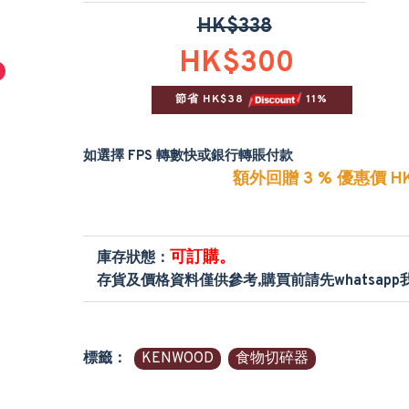
HK$338
HK$300
節省 HK$38 
 11%
如選擇 FPS 轉數快或銀行轉賬付款
額外回贈 3 % 優惠價 HK
可訂購。
庫存狀態：
存貨及價格資料僅供參考,購買前請先whatsap
標籤：
KENWOOD
食物切碎器