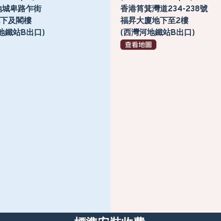
地城卑路乍街
香港筲箕灣道234-238號
號地下及閣樓
福昇大廈地下至2樓
地鐵站B出口)
(西灣河地鐵站B出口)