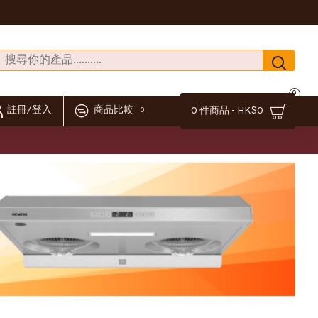
0
註冊/登入
商品比較
0 件商品 - HK$0
0