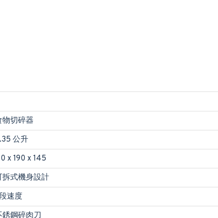
食物切碎器
.35 公升
10 x 190 x 145
可拆式機身設計
2段速度
不銹鋼碎肉刀