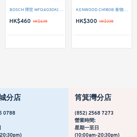
BOSCH 博世 MFQ4030K(粉紅色) 手提攪拌機
KENWOOD CH180B 食物切碎器
BOSCH 博世 MUM58M59 專業廚師機
HK$460
HK$2,330
HK$300
HK$638
HK$338
HK$3,488
城分店
筲箕灣分店
5 0788
(852) 2568 7273
營業時間:
日
星期一至日
-20:30pm)
(10:00am-20:30pm)